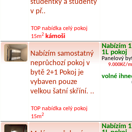
studentky a studenty
v př..
TOP nabídka
celý pokoj
2
kámoši
15m
Nabízím 1
1L pokoj
Nabízím samostatný
Panelový by
neprůchozí pokoj v
9.000Kč/m
bytě 2+1 Pokoj je
volné ihne
vybaven pouze
velkou šatní skříní. ..
TOP nabídka
celý pokoj
2
15m
Nabízím 1