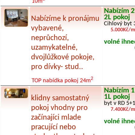
10m
Nabízím 2
2L pokoj
Nabízíme k pronájmu
Cihlový byt 
vybavené,
5.000Kč/m
neprůchozí,
volné ihne
uzamykatelné,
dvojlůžkové pokoje,
pro dívky- stud..
2
TOP nabídka pokoj 24m
Nabízím 1
1L pokoj
klidny samostatný
byt v RD 5+1
pokoj vhodny pro
7.400Kč/m
začínajíci mlade
volné ihne
pracující nebo