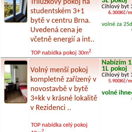
3L pokoj
Třílůžkový pokoj na
Cihlový byt 
studentském 3+1
6.300Kč/m
bytě v centru Brna.
volné za 25
Uvedená cena je
včetně energií a int..
2
TOP nabídka pokoj 30m
Nabízím 1
1L pokoj
Volný menší pokoj
Cihlový byt 
kompletně zařízený v
5.900Kč/m
novostavbě v bytě
volné ihne
3+kk v krásné lokalitě
v Rezidenci ..
TOP nabídka
celý pokoj
2