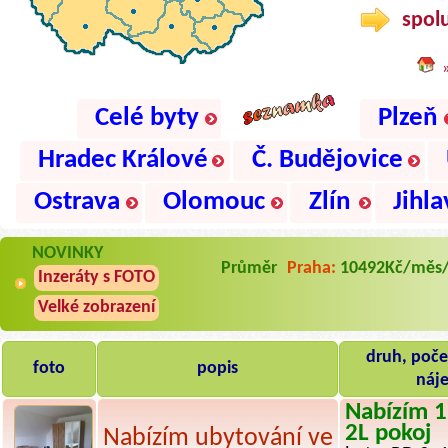
spolu
Celé byty
Plzeň
Hradec Králové
Č. Budějovice
Ostrava
Olomouc
Zlín
Jihla
NOVINKY
Průměr
Praha:
10492Kč/měs
Inzeráty s FOTO
Velké zobrazení
druh, počet
foto
popis
náj
Nabízím 1
2L pokoj
Nabízím ubytování ve