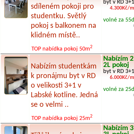
byt v RD 3+1
sdíleném pokoji pro
4.300Kč/m
studentku. Světlý
volné za 55
pokoj s balkonem na
klidném místě..
2
TOP nabídka pokoj 50m
Nabízím 2
2L pokoj
Nabízím studentkám
byt v RD 3+1
k pronájmu byt v RD
6.000Kč/m
o velikosti 3+1 v
volné za 25
Labské kotline. Jedná
se o velmi ..
2
TOP nabídka pokoj 25m
Nabízím 3