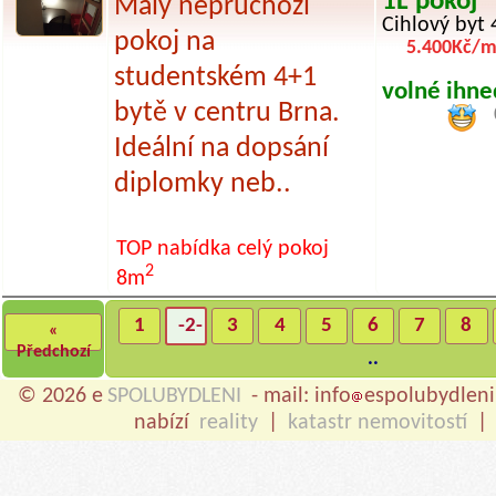
1L pokoj
Malý neprůchozí
Cihlový byt 
pokoj na
5.400Kč/m
studentském 4+1
volné ihne
bytě v centru Brna.
Ideální na dopsání
diplomky neb..
TOP nabídka
celý pokoj
2
8m
1
-2-
3
4
5
6
7
8
«
Předchozí
..
© 2026 e
SPOLUBYDLENI
- mail: info
espolubydleni
nabízí
reality
|
katastr nemovitostí
|