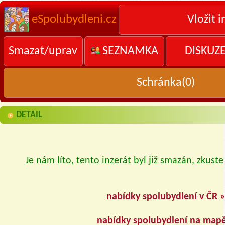
eSpolubydleni.cz
Vložit i
Smazat/uprav
SEZNAMKA
DISKUZ
Schránka(
0
)
DETAIL
Je nám líto, tento inzerát byl již smazán, zkuste
nabídky spolubydlení v ČR 
nabídky spolubydlení na map