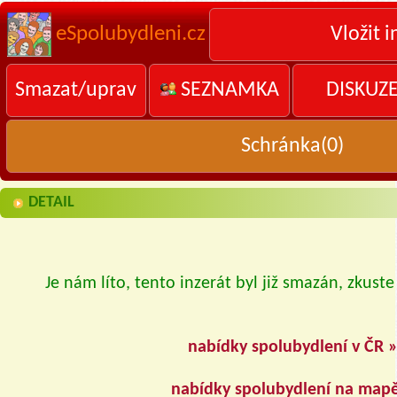
eSpolubydleni.cz
Vložit i
Smazat/uprav
SEZNAMKA
DISKUZ
Schránka(
0
)
DETAIL
Je nám líto, tento inzerát byl již smazán, zkuste
nabídky spolubydlení v ČR 
nabídky spolubydlení na map