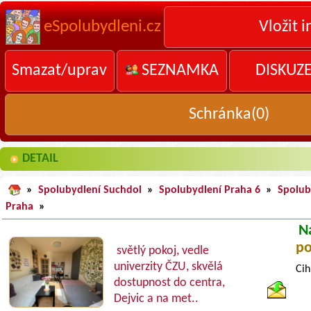
eSpolubydleni.cz
Vložit i
Smazat/uprav
SEZNAMKA
DISKUZ
Schránka(
0
)
DETAIL
»
Spolubydlení Suchdol
»
Spolubydlení Praha 6
»
Spolub
Praha
»
N
po
světlý pokoj, vedle
univerzity ČZU, skvělá
Cih
dostupnost do centra,
Dejvic a na met..