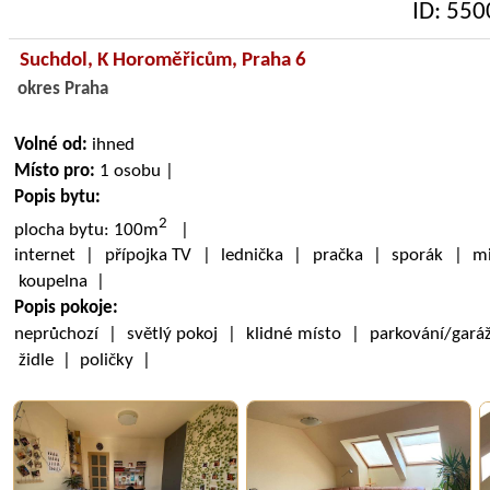
ID: 550
Suchdol,
K Horoměřicům
, Praha 6
okres Praha
Volné od:
ihned
Místo pro:
1 osobu |
Popis bytu:
2
plocha bytu: 100m
|
internet | přípojka TV | lednička | pračka | sporák | mi
koupelna |
Popis pokoje:
neprůchozí | světlý pokoj | klidné místo | parkování/gará
židle | poličky |