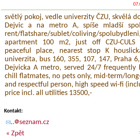
07.
světlý pokoj, vedle univerzity ČZU, skvělá 
Dejvic a na metro A, spíše mladší spol
rent/flatshare/sublet/coliving/spolubydle
apartment 100 m2, just off CZU-CULS u
peaceful place, nearest stop K housli
univerzita, bus 160, 355, 107, 147, Praha 6
Dejvicka A metro, served 24/7 frequently 
chill flatmates, no pets only, mid-term/long-
and respectful person, high speed wi-fi (incl
price incl. all utilities 13500,-
Kontakt:
..
seznam.cz
« Zpět