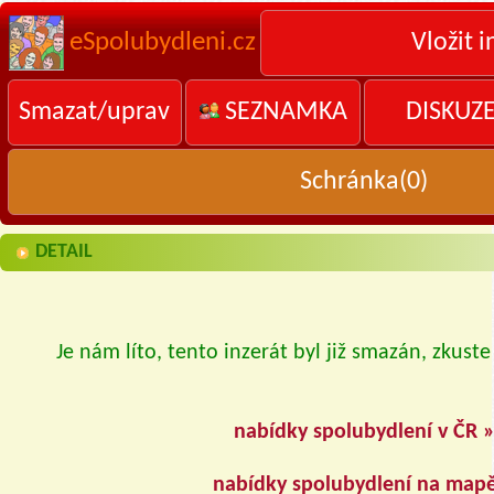
eSpolubydleni.cz
Vložit i
Smazat/uprav
SEZNAMKA
DISKUZ
Schránka(
0
)
DETAIL
Je nám líto, tento inzerát byl již smazán, zkuste
nabídky spolubydlení v ČR 
nabídky spolubydlení na map