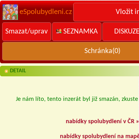
eSpolubydleni.cz
Vložit i
Smazat/uprav
SEZNAMKA
DISKUZ
Schránka(
0
)
DETAIL
Je nám líto, tento inzerát byl již smazán, zkuste
nabídky spolubydlení v ČR 
nabídky spolubydlení na map