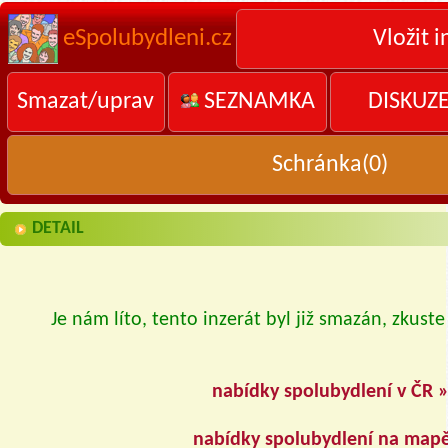
eSpolubydleni.cz
Vložit i
Smazat/uprav
SEZNAMKA
DISKUZ
Schránka(
0
)
DETAIL
Je nám líto, tento inzerát byl již smazán, zkuste
nabídky spolubydlení v ČR 
nabídky spolubydlení na map