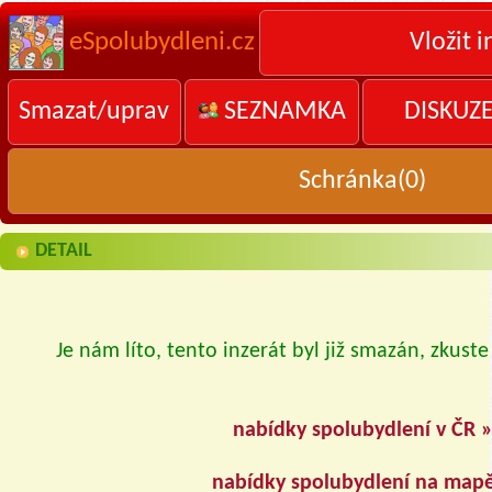
eSpolubydleni.cz
Vložit i
Smazat/uprav
SEZNAMKA
DISKUZ
Schránka(
0
)
DETAIL
Je nám líto, tento inzerát byl již smazán, zkuste
nabídky spolubydlení v ČR 
nabídky spolubydlení na map