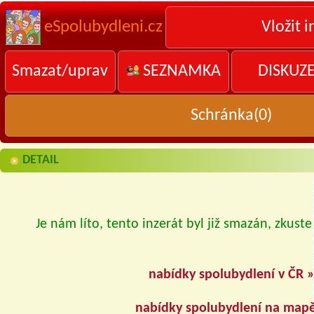
eSpolubydleni.cz
Vložit i
Smazat/uprav
SEZNAMKA
DISKUZ
Schránka(
0
)
DETAIL
Je nám líto, tento inzerát byl již smazán, zkuste
nabídky spolubydlení v ČR 
nabídky spolubydlení na map