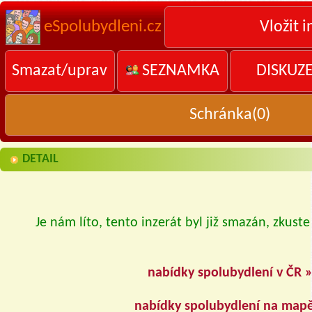
eSpolubydleni.cz
Vložit i
Smazat/uprav
SEZNAMKA
DISKUZ
Schránka(
0
)
DETAIL
Je nám líto, tento inzerát byl již smazán, zkuste
nabídky spolubydlení v ČR 
nabídky spolubydlení na map