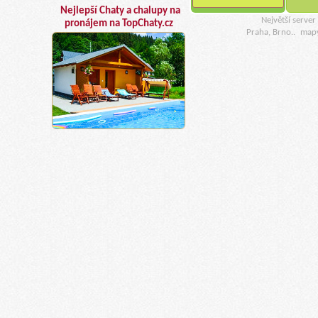
Nejlepší Chaty a chalupy na
Největší serve
pronájem na TopChaty.cz
Praha, Brno..
map