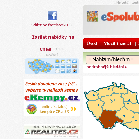
..Nejvetší inzer
Sdílet na facebooku
»
Zasílat nabídky na
Úvod
Vložit inzerát
|
|
email
»»»
Počasí
podrobnější hledání »