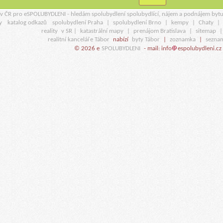
r v ČR pro eSPOLUBYDLENI - hledám spolubydlení spolubydlící, nájem a podnájem byt
y
katalog odkazů
spolubydlení Praha
|
spolubydlení Brno
|
kempy
|
Chaty
|
reality
v SR |
katastrální mapy
|
prenájom Bratislava
|
sitemap
realitní kanceláře Tábor
nabízí
byty Tábor
|
zoznamka
|
sezna
© 2026 e
SPOLUBYDLENI
- mail: info
espolubydleni.cz