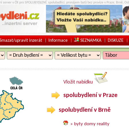
tní server v ČR pro SPOLUBYDLENÍ, spolubydlící, pronájem bytů bez provize v Praze, Brně, Ost
Smazat/upravit inzerát
Informace
SEZNAMKA
DISKUZE
|
|
|
|
Vložit nabídku
spolubydlení v Praze
spolubydlení v Brně
» byty domy reality