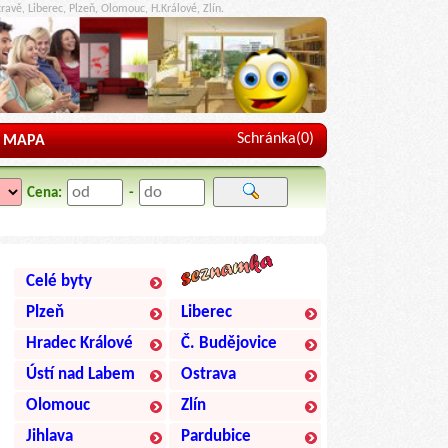
ravě, Liberec, Plzeň, Olomouc, H.Králové, Zlín.
Schránka(
0
)
MAPA
Cena:
-
Celé byty
Plzeň
Liberec
Hradec Králové
Č. Budějovice
Ústí nad Labem
Ostrava
Olomouc
Zlín
Jihlava
Pardubice