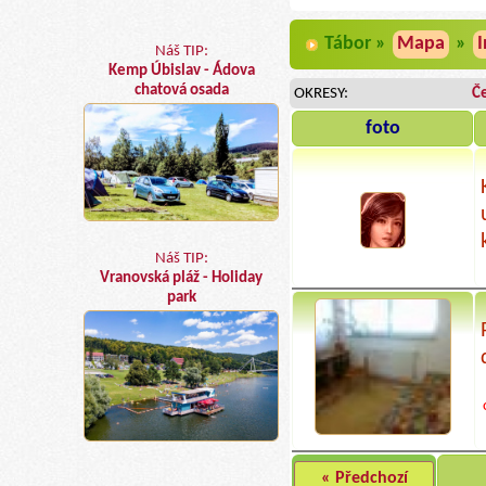
Tábor »
Mapa
»
I
Náš TIP:
Kemp Úbislav - Ádova
chatová osada
OKRESY:
Č
foto
Náš TIP:
Vranovská pláž - Holiday
park
« Předchozí