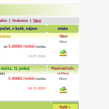
atice
|
Strakonice
|
Tábor
počet, v bytě, nájem
místo
místo
Tábor
Tábor
5.000Kč/měsíc
do
/osoba
byty pronajem
d
13.07.2026
 místa, 1L pokoj
Planá nad Lužn..
ul.Plana
(kk)
5.400Kč/měsíc
/osoba
Tábor
byty podnajem
14.11.2022
Další »