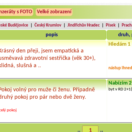
nzeráty s FOTO
Velké zobrazení
eské Budějovice
|
Český Krumlov
|
Jindřichův Hradec
|
Písek
|
Prach
popis
druh, 
Hledám 1 
Krásný den přeji, jsem empatická a
usměvavá zdravotní sestřička (věk 30+),
klidná, slušná a ..
nástup ihne
Nabízím 2
Pokoj volný pro muže či ženu. Případně
byt v RD 2+1
druhý pokoj pro pár nebo dvě ženy.
celý pokoj
..
1
..