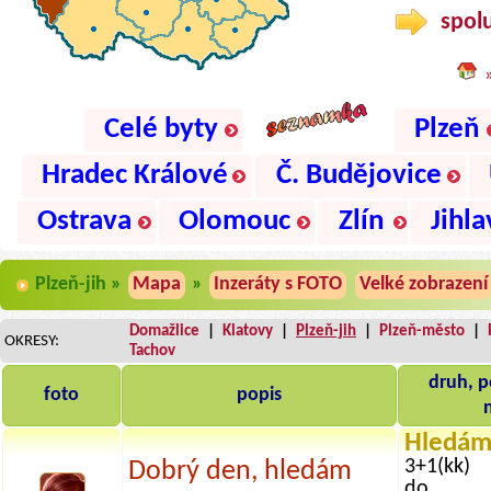
spolu
Celé byty
Plzeň
Hradec Králové
Č. Budějovice
Ostrava
Olomouc
Zlín
Jihla
Plzeň-jih »
Mapa
»
Inzeráty s FOTO
Velké zobrazení
Domažlice
|
Klatovy
|
Plzeň-jih
|
Plzeň-město
|
OKRESY:
Tachov
druh, p
foto
popis
Hledám
3+1(kk)
Dobrý den, hledám
do