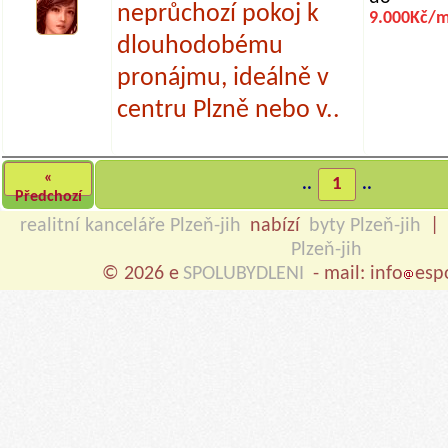
neprůchozí pokoj k
9.000Kč/m
dlouhodobému
pronájmu, ideálně v
centru Plzně nebo v..
«
..
1
..
Předchozí
realitní kanceláře Plzeň-jih
nabízí
byty Plzeň-jih
|
Plzeň-jih
© 2026 e
SPOLUBYDLENI
- mail: info
esp