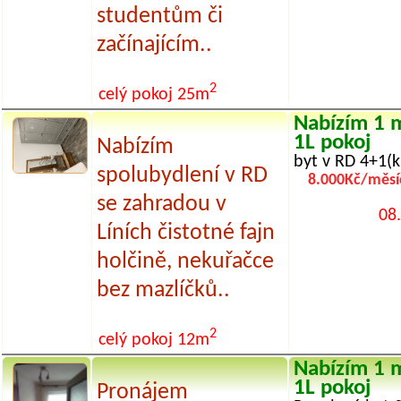
studentům či
začínajícím..
2
celý pokoj
25m
Nabízím 1 m
1L pokoj
Nabízím
byt v RD 4+1(k
spolubydlení v RD
8.000Kč/měsí
se zahradou v
08
Líních čistotné fajn
holčině, nekuřačce
bez mazlíčků..
2
celý pokoj
12m
Nabízím 1 m
1L pokoj
Pronájem