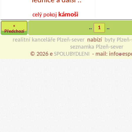
lednice a další ..
kámoši
celý pokoj
«
..
1
..
Předchozí
realitní kanceláře Plzeň-sever
nabízí
byty Plzeň-
seznamka Plzeň-sever
© 2026 e
SPOLUBYDLENI
- mail: info
esp