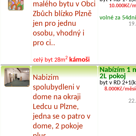
malého bytu v Obci
10.000Kč/m
Zbůch blízko Plzně
volné za 54dn
jen pro jednu
19
osobu, vhodný i
pro ci..
2
kámoši
celý byt
28m
Nabízím 1 m
2L pokoj
Nabizim
byt v RD 2+1(k
spolubydleni v
8.000Kč/měsí
dome na okraji
22
Ledcu u Plzne,
jedna se o patro v
dome, 2 pokoje