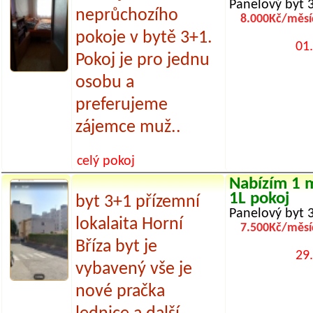
Panelový byt 
neprůchozího
8.000Kč/měsí
pokoje v bytě 3+1.
01
Pokoj je pro jednu
osobu a
preferujeme
zájemce muž..
celý pokoj
Nabízím 1 m
1L pokoj
byt 3+1 přízemní
Panelový byt 
lokalaita Horní
7.500Kč/měsí
Bříza byt je
29
vybavený vše je
nové pračka