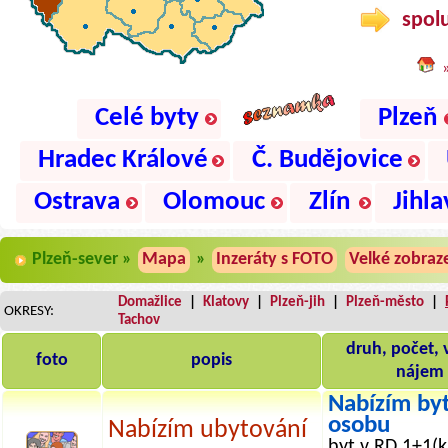
spolu
Celé byty
Plzeň
Hradec Králové
Č. Budějovice
Ostrava
Olomouc
Zlín
Jihla
Plzeň-sever »
Mapa
»
Inzeráty s FOTO
Velké zobraz
Domažlice
|
Klatovy
|
Plzeň-jih
|
Plzeň-město
|
OKRESY:
Tachov
druh, počet, 
foto
popis
nájem
Nabízím byt
osobu
Nabízím ubytování
byt v RD 1+1(k