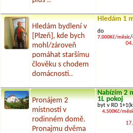
plus ..
Hledám 1 m
Hledám bydlení v
do
[Plzeň], kde bych
/
7.000Kč/měsíc
04
mohl/zároveň
pomáhat staršímu
člověku s chodem
domácnosti..
Nabízím 2 m
1L pokoj
Pronájem 2
byt v RD 1+1(k
místností v
4.500Kč/měsí
rodinném domě.
17
Pronajmu dvěma