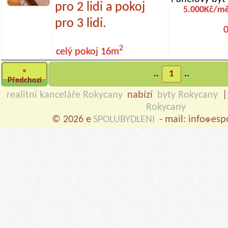
pro 2 lidi a pokoj
5.000Kč/mě
pro 3 lidi.
0
2
celý pokoj
16m
«
..
1
..
Předchozí
realitní kanceláře Rokycany
nabízí
byty Rokycany
Rokycany
© 2026 e
SPOLUBYDLENI
- mail: info
esp