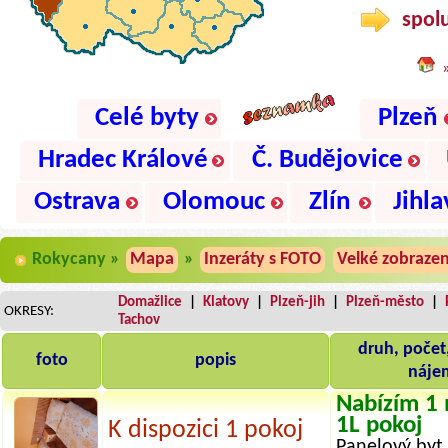
spolu
Celé byty
Plzeň
Hradec Králové
Č. Budějovice
Ostrava
Olomouc
Zlín
Jihla
Rokycany »
Mapa
»
Inzeráty s FOTO
Velké zobrazen
Domažlice
|
Klatovy
|
Plzeň-jih
|
Plzeň-město
|
OKRESY:
Tachov
druh, počet,
foto
popis
náje
Nabízím 1 
1L pokoj
K dispozici 1 pokoj
Panelový byt 