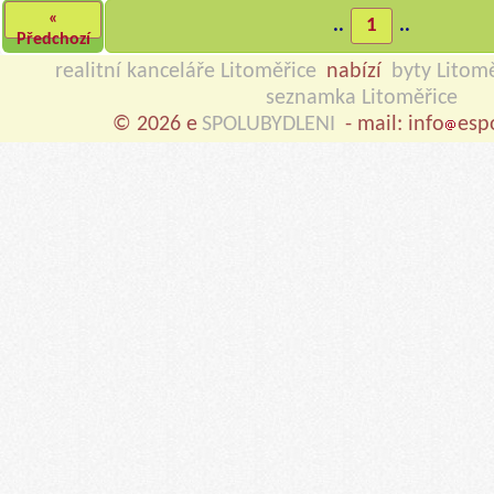
«
..
1
..
Předchozí
realitní kanceláře Litoměřice
nabízí
byty Litom
seznamka Litoměřice
© 2026 e
SPOLUBYDLENI
- mail: info
esp