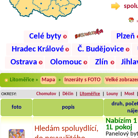
spolu
Celé byty
Plzeň
Hradec Králové
Č. Budějovice
Ostrava
Olomouc
Zlín
Jihla
Litoměřice »
Mapa
»
Inzeráty s FOTO
Velké zobraze
OKRESY:
Chomutov
|
Děčín
|
Litoměřice
|
Louny
|
Most
druh, počet
foto
popis
náj
Nabízím 1
1L pokoj
Hledám spoluydlící,
Panelový byt