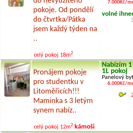
do nevyužitého
7.000Kč/mě
pokoje. Od pondělí
volné ihne
do čtvrtka/Pátka
jsem každý týden na
..
2
celý pokoj
18m
Nabízím 1
1L pokoj
Pronájem pokoje
Panelový byt
pro studentku v
6.000Kč/mě
Litoměřicích!!!
Maminka s 3 letým
synem nabíz..
2
kámoši
celý pokoj
12m