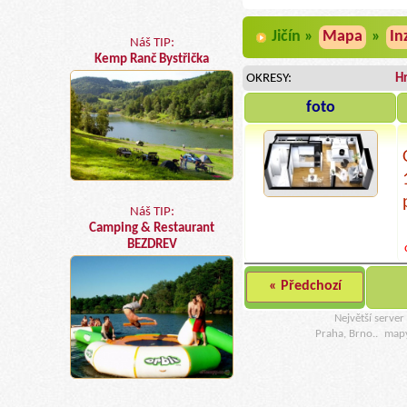
Jičín »
Mapa
»
In
Náš TIP:
Kemp Ranč Bystřička
OKRESY:
H
foto
Náš TIP:
Camping & Restaurant
BEZDREV
« Předchozí
Největší serve
Praha, Brno..
map