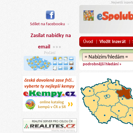
..Nejvetší inzer
Sdílet na facebooku
»
Zasílat nabídky na
Úvod
Vložit inzerát
|
|
email
»»»
Počasí
podrobnější hledání »