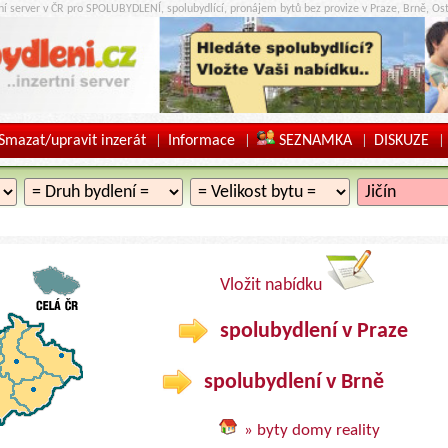
tní server v ČR pro SPOLUBYDLENÍ, spolubydlící, pronájem bytů bez provize v Praze, Brně, Ost
Smazat/upravit inzerát
Informace
SEZNAMKA
DISKUZE
|
|
|
|
Vložit nabídku
spolubydlení v Praze
spolubydlení v Brně
» byty domy reality