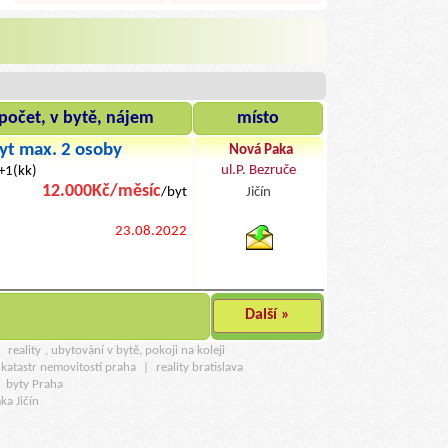
počet, v bytě, nájem
místo
yt max. 2 osoby
Nová Paka
ul.P. Bezruče
1+1(kk)
12.000Kč/měsíc
/byt
Jičín
byty pronajem
23.08.2022
Další »
u
reality
, ubytování v bytě, pokoji na koleji
katastr nemovitostí praha
|
reality bratislava
|
byty Praha
ka Jičín