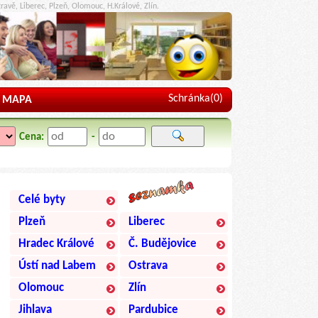
ravě, Liberec, Plzeň, Olomouc, H.Králové, Zlín.
Schránka(
0
)
MAPA
Cena:
-
Celé byty
Plzeň
Liberec
Hradec Králové
Č. Budějovice
Ústí nad Labem
Ostrava
Olomouc
Zlín
Jihlava
Pardubice