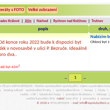
zeráty s FOTO
Velké zobrazení
radec Králové
|
Jičín
|
Náchod
|
Rychnov nad Kněžnou
|
Trutnov
popis
druh, 
Nabízím b
Od konce roku 2022 bude k dispozici byt
Cihlový byt 
1kk v novosavbě v ulici P. Bezruče. Ideaálně
pro dva..
2
celý byt
42m
..
1
..
r v ČR pro eSPOLUBYDLENI - hledám spolubydlení spolubydlící, nájem a podnájem byt
y
katalog odkazů
spolubydlení Praha
|
spolubydlení Brno
|
kempy
|
Chaty
|
reality
v SR |
katastrální mapy
|
prenájom Bratislava
|
sitemap
realitní kanceláře Jičín
nabízí
byty Jičín
|
zoznamka
|
seznam
© 2026 e
SPOLUBYDLENI
- mail: info
espolubydleni.cz