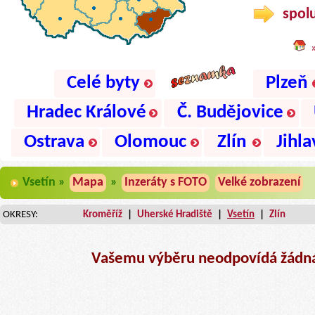
spolu
Celé byty
Plzeň
Hradec Králové
Č. Budějovice
Ostrava
Olomouc
Zlín
Jihla
Vsetín »
Mapa
»
Inzeráty s FOTO
Velké zobrazení
OKRESY:
Kroměříž
|
Uherské Hradiště
|
Vsetín
|
Zlín
Vašemu výběru neodpovídá žádná