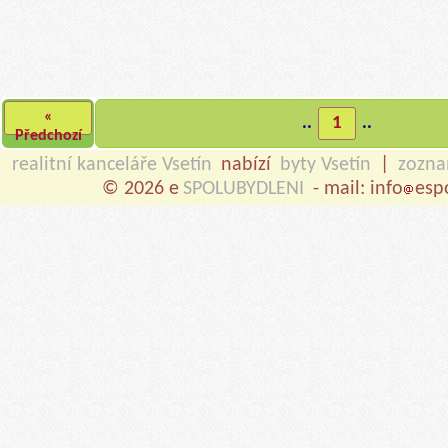
«
..
1
..
Předchozí
realitní kanceláře Vsetín
nabízí
byty Vsetín
|
zozn
© 2026 e
SPOLUBYDLENI
- mail: info
esp