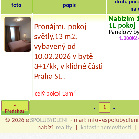
druh, poče
foto
popis
ná
Nabízím 1
1L pokoj
Pronájmu pokoj
Panelový by
světlý,13 m2,
1.300Kč
vybavený od
10.02.2026 v bytě
3+1/kk, v klidné části
Praha St..
2
celý pokoj
13m
«
..
1
..
Předchozí
© 2026 e
SPOLUBYDLENI
- mail: info
espolubydleni
nabízí
reality
|
katastr nemovitostí
|