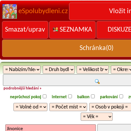
eSpolubydleni.cz
Vložit i
Smazat/uprav
SEZNAMKA
DISKUZ
Schránka(
0
)
podrobnější hledání »
neprůchozí pokoj
internet
balkon
parkování
z