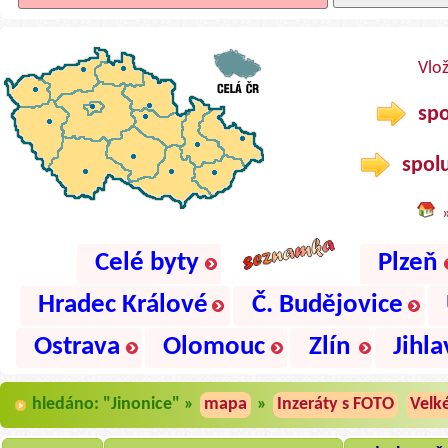
Vlo
spo
spolu
Celé byty
Plzeň
Hradec Králové
Č. Budějovice
Ostrava
Olomouc
Zlín
Jihla
hledáno: "Jinonice" »
mapa
»
Inzeráty s FOTO
Velk