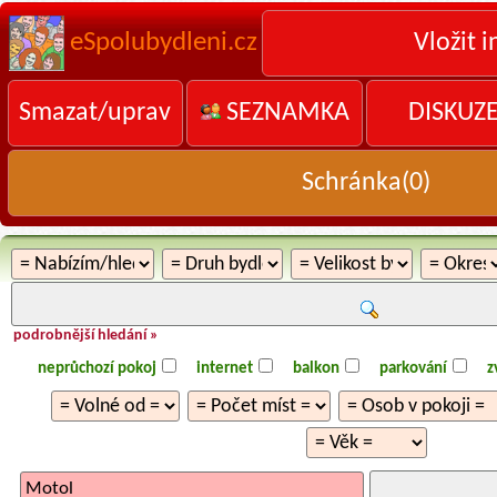
eSpolubydleni.cz
Vložit i
Smazat/uprav
SEZNAMKA
DISKUZ
Schránka(
0
)
podrobnější hledání »
neprůchozí pokoj
internet
balkon
parkování
z