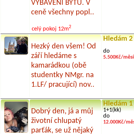
VYBAVENÍ BYTU. V
ceně všechny popl..
2
celý pokoj
12m
Hledám 2
Hezký den všem! Od
do
září hledáme s
5.500Kč/měsí
kamarádkou (obě
studentky NMgr. na
1.LF/ pracující) nov..
Hledám 1
1+1(kk)
Dobrý den, já a můj
do
životní chlupatý
12.000Kč/měs
parťák, se už nějaký