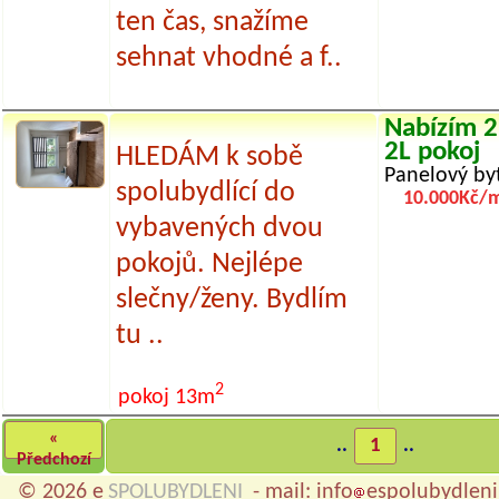
ten čas, snažíme
sehnat vhodné a f..
Nabízím 2
2L pokoj
HLEDÁM k sobě
Panelový by
spolubydlící do
10.000Kč/m
vybavených dvou
pokojů. Nejlépe
slečny/ženy. Bydlím
tu ..
2
pokoj 13m
«
..
1
..
Předchozí
© 2026 e
SPOLUBYDLENI
- mail: info
espolubydleni