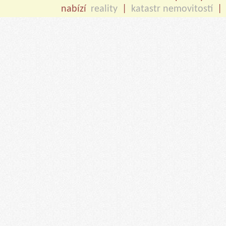
nabízí
reality
|
katastr nemovitostí
|