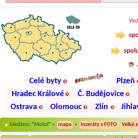
Vlo
spo
spolu
Celé byty
Plzeň
Hradec Králové
Č. Budějovice
Ostrava
Olomouc
Zlín
Jihla
hledáno: "Motol" »
mapa
»
Inzeráty s FOTO
Velké 