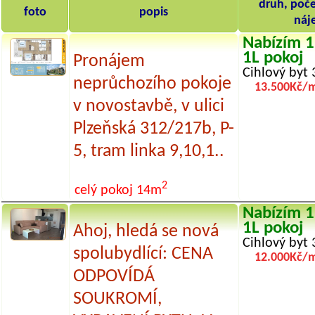
druh, poče
foto
popis
náj
Nabízím 1
1L pokoj
Pronájem
Cihlový byt 
neprůchozího pokoje
13.500Kč/m
v novostavbě, v ulici
Plzeňská 312/217b, P-
5, tram linka 9,10,1..
2
celý pokoj
14m
Nabízím 1
1L pokoj
Ahoj, hledá se nová
Cihlový byt 
spolubydlící: CENA
12.000Kč/m
ODPOVÍDÁ
SOUKROMÍ,