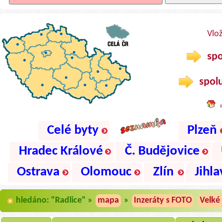
Vlo
spo
spolu
Celé byty
Plzeň
Hradec Králové
Č. Budějovice
Ostrava
Olomouc
Zlín
Jihla
hledáno: "Radlice" »
mapa
»
Inzeráty s FOTO
Velké