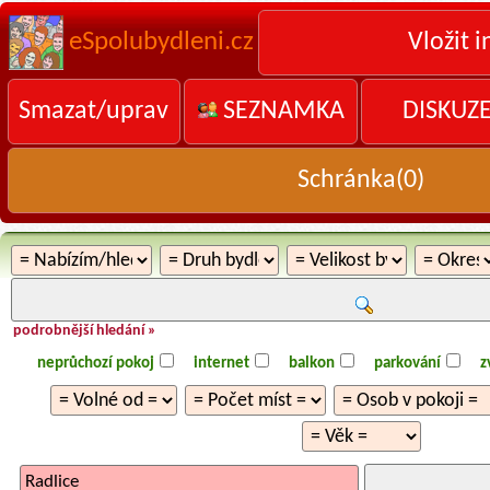
eSpolubydleni.cz
Vložit i
Smazat/uprav
SEZNAMKA
DISKUZ
Schránka(
0
)
podrobnější hledání »
neprůchozí pokoj
internet
balkon
parkování
z