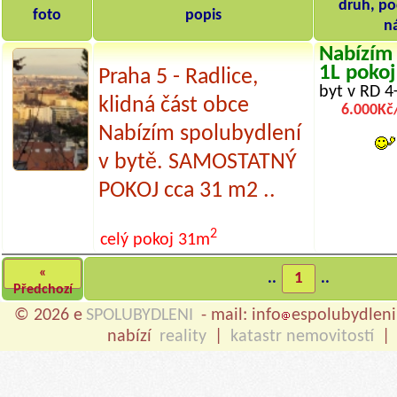
druh, po
foto
popis
n
Nabízím 
1L pokoj
Praha 5 - Radlice,
byt v RD 4
klidná část obce
6.000Kč
Nabízím spolubydlení
v bytě. SAMOSTATNÝ
POKOJ cca 31 m2 ..
2
celý pokoj
31m
«
..
1
..
Předchozí
© 2026 e
SPOLUBYDLENI
- mail: info
espolubydleni
nabízí
reality
|
katastr nemovitostí
|