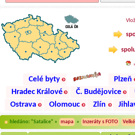
Vlo
spo
spolu
Celé byty
Plzeň
Hradec Králové
Č. Budějovice
Ostrava
Olomouc
Zlín
Jihla
hledáno: "Satalice" »
mapa
»
Inzeráty s FOTO
Velké