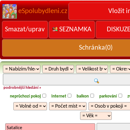
eSpolubydleni.cz
Vložit i
Smazat/uprav
SEZNAMKA
DISKUZ
Schránka(
0
)
podrobnější hledání »
neprůchozí pokoj
internet
balkon
parkování
z