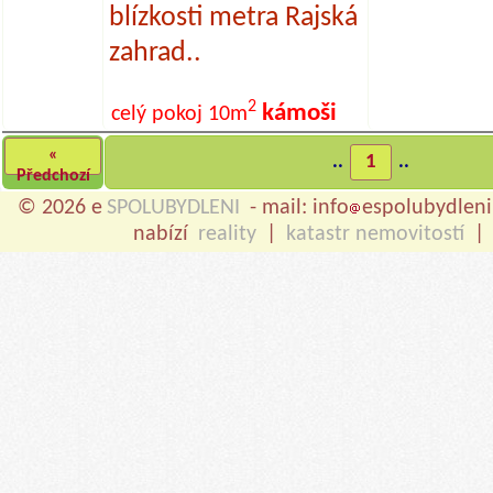
blízkosti metra Rajská
zahrad..
2
kámoši
celý pokoj
10m
«
..
1
..
Předchozí
© 2026 e
SPOLUBYDLENI
- mail: info
espolubydleni
nabízí
reality
|
katastr nemovitostí
|