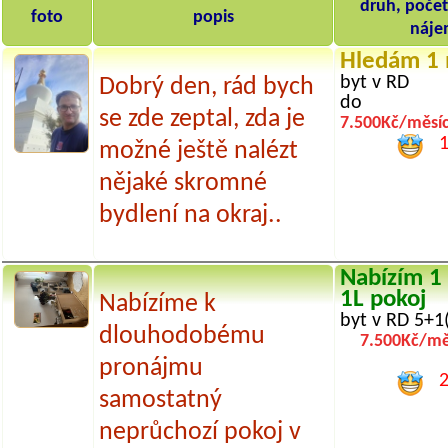
druh, počet
foto
popis
náj
Hledám 1 
byt v RD
Dobrý den, rád bych
do
se zde zeptal, zda je
7.500Kč/měsí
1
možné ještě nalézt
nějaké skromné
bydlení na okraj..
Nabízím 1 
1L pokoj
Nabízíme k
byt v RD 5+1
dlouhodobému
7.500Kč/mě
pronájmu
2
samostatný
neprůchozí pokoj v