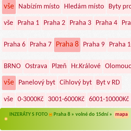
vše
Nabízím místo
Hledám místo
Byty p
vše
Praha 1
Praha 2
Praha 3
Praha 4
Pra
Praha 8
Praha 6
Praha 7
Praha 9
Praha 1
BRNO
Ostrava
Plzeň
Hr.Králové
Olomou
vše
Panelový byt
Cihlový byt
Byt v RD
vše
0-3000Kč
3001-6000Kč
6001-10000Kč
INZERÁTY S FOTO
Praha 8 » volné do 15dní »
mapa