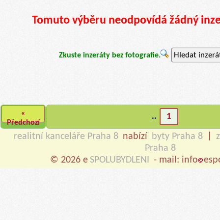
Tomuto výběru neodpovídá žádný inzerá
Hledat inzerá
Zkuste inzeráty bez fotografie.
«
..
1
Předchozí
realitní kanceláře Praha 8
nabízí
byty Praha 8
|
Praha 8
© 2026 e
SPOLUBYDLENI
- mail: info
esp