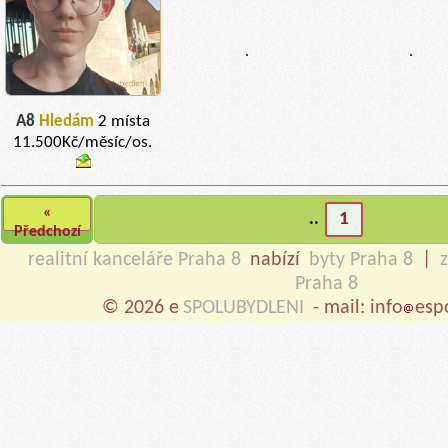
.
.
A8
Hledám
2 místa
11.500Kč/měsíc/os.
«
..
1
Předchozí
realitní kanceláře Praha 8
nabízí
byty Praha 8
|
Praha 8
© 2026 e
SPOLUBYDLENI
- mail: info
esp