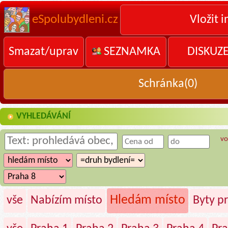
eSpolubydleni.cz
Vložit i
Smazat/uprav
SEZNAMKA
DISKUZ
Schránka(
0
)
VYHLEDÁVÁNÍ
vo
Hledám místo
vše
Nabízím místo
Byty p