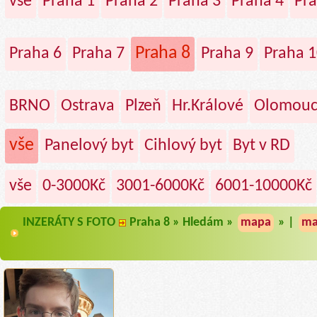
vše
Praha 1
Praha 2
Praha 3
Praha 4
Pra
Praha 8
Praha 6
Praha 7
Praha 9
Praha 1
BRNO
Ostrava
Plzeň
Hr.Králové
Olomou
vše
Panelový byt
Cihlový byt
Byt v RD
vše
0-3000Kč
3001-6000Kč
6001-10000Kč
INZERÁTY S FOTO
Praha 8 » Hledám »
mapa
» |
ma