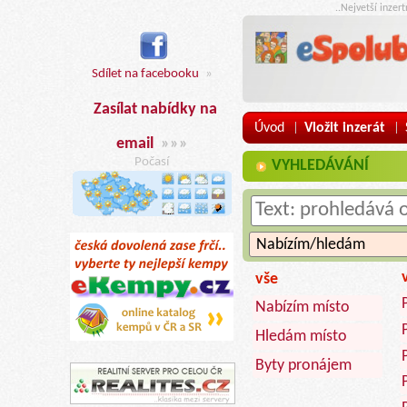
..Nejvetší inzer
Sdílet na facebooku
»
Zasílat nabídky na
Úvod
Vložit inzerát
|
|
email
»»»
Počasí
VYHLEDÁVÁNÍ
vše
Nabízím místo
Hledám místo
Byty pronájem