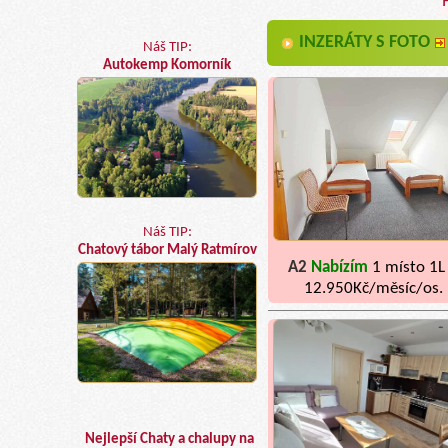
INZERÁTY S FOTO
Náš TIP:
Autokemp Komorník
Náš TIP:
Chatový tábor Malý Ratmírov
A2
Nabízím
1 místo 1L
12.950Kč/měsíc/os.
Nejlepší Chaty a chalupy na