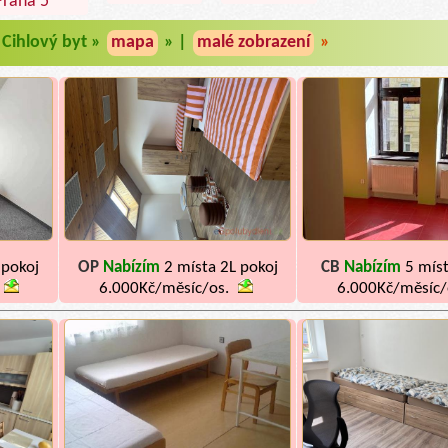
Praha 5
Cihlový byt »
mapa
» |
malé zobrazení
»
 pokoj
OP
Nabízím
2 místa 2L pokoj
CB
Nabízím
5 míst
6.000Kč/měsíc/os.
6.000Kč/měsíc/