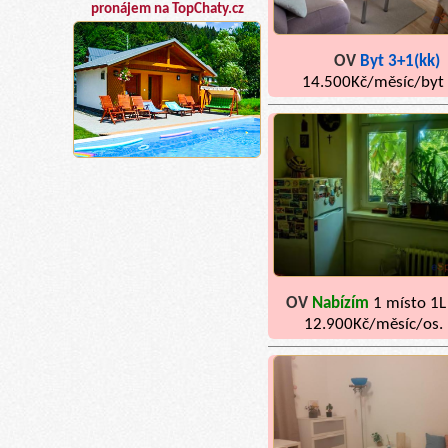
pronájem na TopChaty.cz
OV
Byt 3+1(kk)
14.500Kč/měsíc/byt
OV
Nabízím
1 místo 1L
12.900Kč/měsíc/os.