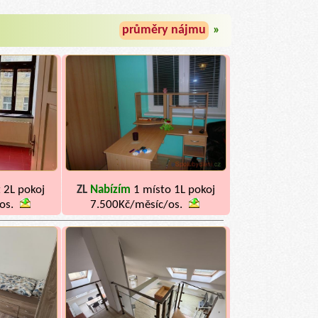
průměry nájmu
»
 2L pokoj
ZL
Nabízím
1 místo 1L pokoj
os.
7.500Kč/měsíc/os.