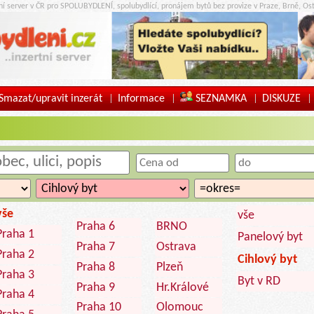
tní server v ČR pro SPOLUBYDLENÍ, spolubydlící, pronájem bytů bez provize v Praze, Brně, Ost
Smazat/upravit inzerát
Informace
SEZNAMKA
DISKUZE
|
|
|
|
vše
vše
Praha 6
BRNO
Praha 1
Panelový byt
Praha 7
Ostrava
Praha 2
Cihlový byt
Praha 8
Plzeň
Praha 3
Byt v RD
Praha 9
Hr.Králové
Praha 4
Praha 10
Olomouc