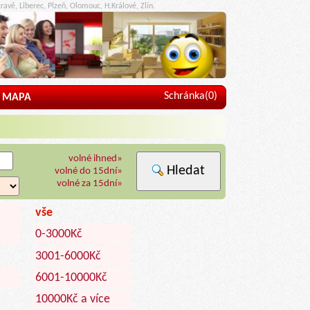
ravě, Liberec, Plzeň, Olomouc, H.Králové, Zlín.
Schránka(
0
)
MAPA
volné ihned»
Hledat
volné do 15dní»
volné za 15dní»
vše
0-3000Kč
3001-6000Kč
6001-10000Kč
10000Kč a více