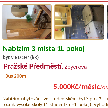
Nabízím 3 místa 1L pokoj
byt v RD 3+1(kk)
Pražské Předměstí
, Zeyerova
Bus 200m
5.000Kč/měsíc
/os
Nabízím ubytování ve studentském bytě pro 3 stu
ročník vysoké školy (1 studentka =1 pokoj). Vyho