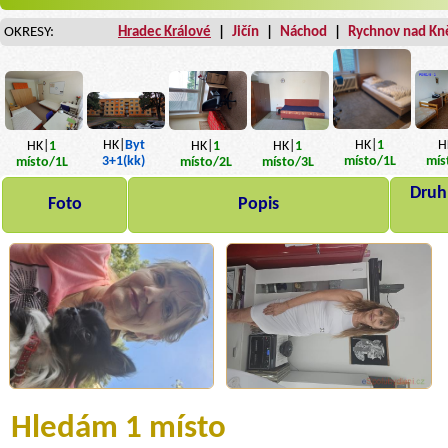
OKRESY:
Hradec Králové
|
Jičín
|
Náchod
|
Rychnov nad Kn
HK|
1
H
HK|
Byt
HK|
1
HK|
1
HK|
1
místo
/1L
mís
3+1(kk)
místo
/1L
místo
/2L
místo
/3L
Druh,
Foto
Popis
Hledám 1 místo