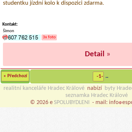
studentku jízdní kolo k dispozici zdarma.
Kontakt:
Šimon
3x foto
Detail
»
« Předchozí
-1-
..
realitní kanceláře Hradec Králové
nabízí
byty Hrade
seznamka Hradec Králové
© 2026 e
SPOLUBYDLENI
- mail: info
esp