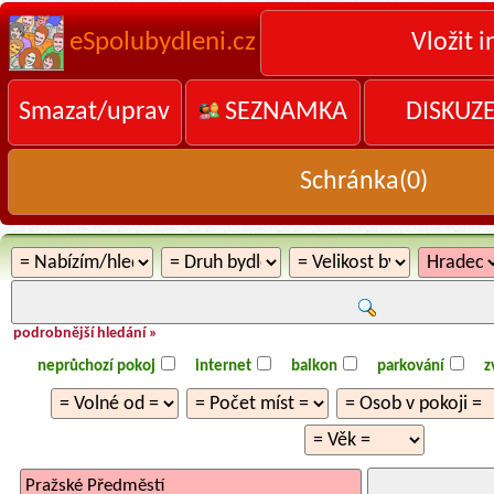
eSpolubydleni.cz
Vložit i
Smazat/uprav
SEZNAMKA
DISKUZ
Schránka(
0
)
podrobnější hledání »
neprůchozí pokoj
internet
balkon
parkování
z