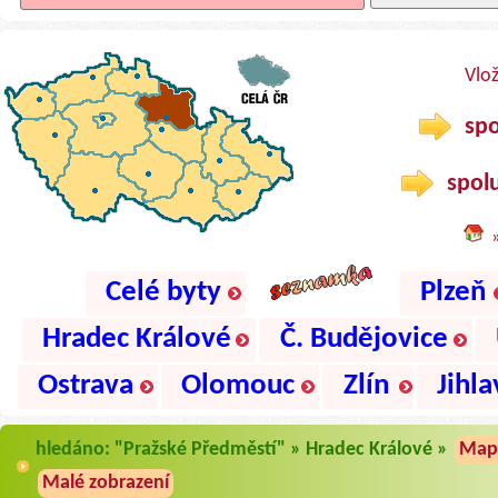
Vlo
spo
spolu
Celé byty
Plzeň
Hradec Králové
Č. Budějovice
Ostrava
Olomouc
Zlín
Jihla
hledáno: "Pražské Předměstí" » Hradec Králové »
Map
Malé zobrazení