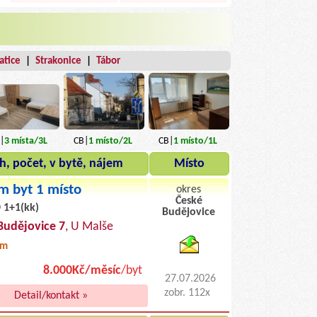
atice
|
Strakonice
|
Tábor
CB|
1
místo
/2L
CB|
1
místo
/1L
|
3
místa
/3L
h, počet, v bytě, nájem
Místo
m byt 1 místo
okres
České
 1+1(kk)
Budějovice
byty pronajem
Budějovice 7
, U Malše
0m
8.000Kč/měsíc
/byt
27.07.2026
zobr. 112x
Detail/kontakt »