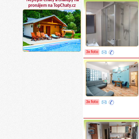
Nejlepší Chaty a chalupy na
pronájem na TopChaty.cz
3x foto
3x foto