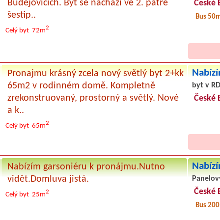
Budějovicích. Byt se nachází ve 2. patře
České 
šestip..
Bus 50
2
Celý byt
72m
Nabízí
Pronajmu krásný zcela nový světlý byt 2+kk
65m2 v rodinném domě. Kompletně
byt v RD
zrekonstruovaný, prostorný a světlý. Nové
České 
a k..
2
Celý byt
65m
Nabízí
Nabízím garsoniéru k pronájmu.Nutno
vidět.Domluva jistá.
Panelov
České 
2
Celý byt
25m
Bus 20