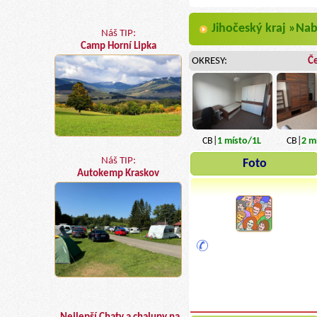
Jihočeský kraj »Nab
Náš TIP:
Camp Horní Lipka
OKRESY:
Č
CB|
1
místo
/1L
CB|
2
mí
Náš TIP:
Foto
Autokemp Kraskov