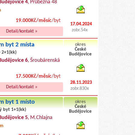
Budějovice 4
, Průběžná 48
m
19.000Kč/měsíc
/byt
17.04.2024
zobr.54x
Detail/kontakt »
m byt 2 místa
okres
České
 2+1(kk)
Budějovice
byty pronajem
Budějovice 6
, Šroubárenská
17.500Kč/měsíc
/byt
28.11.2023
Detail/kontakt »
zobr.830x
m byt 1 místo
okres
České
ý byt 1+1(kk)
Budějovice
byty podnajem
Budějovice 5
, M.Chlajna
0m