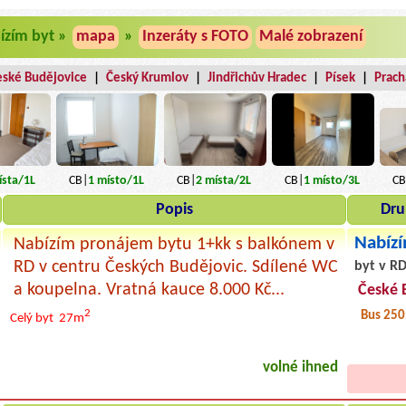
ízím byt »
mapa
»
Inzeráty s FOTO
Malé zobrazení
eské Budějovice
|
Český Krumlov
|
Jindřichův Hradec
|
Písek
|
Prach
sta
/1L
CB|
1
místo
/1L
CB|
2
místa
/2L
CB|
1
místo
/3L
CB
Popis
Dru
Nabízí
Nabízím pronájem bytu 1+kk s balkónem v
RD v centru Českých Budějovic. Sdílené WC
byt v RD
a koupelna. Vratná kauce 8.000 Kč...
České 
2
Bus 25
Celý byt
27m
volné ihned