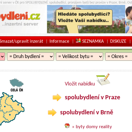
tní server v ČR pro SPOLUBYDLENÍ, spolubydlící, pronájem bytů bez provize v Praze, Brně, Ost
Smazat/upravit inzerát
Informace
SEZNAMKA
DISKUZE
|
|
|
|
Vložit nabídku
spolubydlení v Praze
spolubydlení v Brně
» byty domy reality