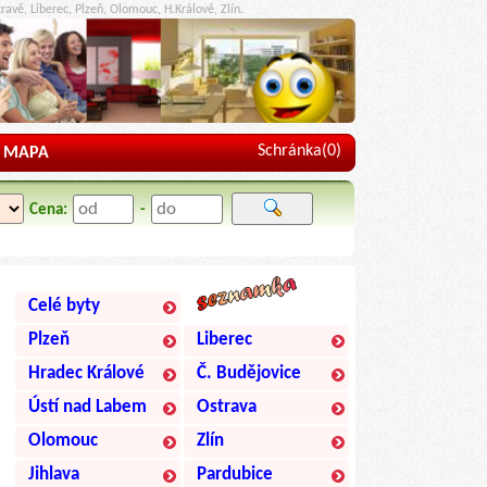
ravě, Liberec, Plzeň, Olomouc, H.Králové, Zlín.
Schránka(
0
)
MAPA
Cena:
-
Celé byty
Plzeň
Liberec
Hradec Králové
Č. Budějovice
Ústí nad Labem
Ostrava
Olomouc
Zlín
Jihlava
Pardubice