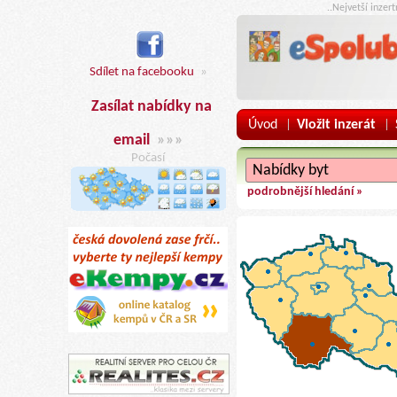
..Nejvetší inzer
Sdílet na facebooku
»
Zasílat nabídky na
Úvod
Vložit inzerát
|
|
email
»»»
Počasí
podrobnější hledání »