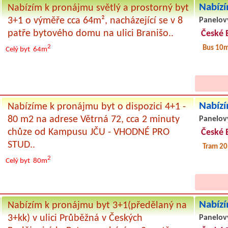
Nabízí
Nabízím k pronájmu světlý a prostorný byt
3+1 o výměře cca 64m², nacházející se v 8
Panelov
patře bytového domu na ulici Branišo..
České 
2
Bus 10
Celý byt
64m
Nabízí
Nabízíme k pronájmu byt o dispozici 4+1 -
80 m2 na adrese Větrná 72, cca 2 minuty
Panelov
chůze od Kampusu JČU - VHODNÉ PRO
České 
STUD..
Tram 20
2
Celý byt
80m
Nabízí
Nabízím k pronájmu byt 3+1(předělaný na
3+kk) v ulici Průběžná v Českých
Panelov