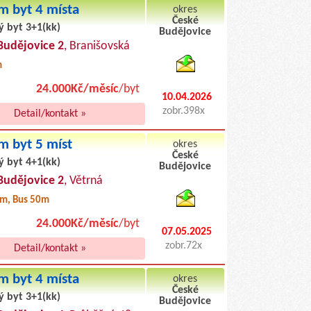
m byt 4 místa
okres
České
ý byt 3+1(kk)
Budějovice
byty podnajem
Budějovice 2
, Branišovská
m
24.000Kč/měsíc
/byt
10.04.2026
zobr.398x
Detail/kontakt »
m byt 5 míst
okres
České
ý byt 4+1(kk)
Budějovice
byty pronajem
Budějovice 2
, Větrná
m, Bus 50m
24.000Kč/měsíc
/byt
07.05.2025
zobr.72x
Detail/kontakt »
m byt 4 místa
okres
České
ý byt 3+1(kk)
Budějovice
byty podnajem