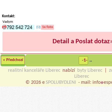
Kontakt:
Vadym
1x foto
Detail a Poslat dotaz
« Předchozí
-1-
..
realitní kanceláře Liberec
nabízí
byty Liberec
|
z
Liberec
© 2026 e
SPOLUBYDLENI
- mail: info
esp