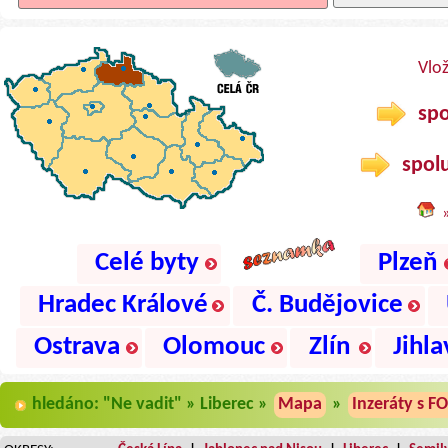
Vlo
spo
spolu
Celé byty
Plzeň
Hradec Králové
Č. Budějovice
Ostrava
Olomouc
Zlín
Jihla
hledáno: "Ne vadit" » Liberec »
Mapa
»
Inzeráty s F