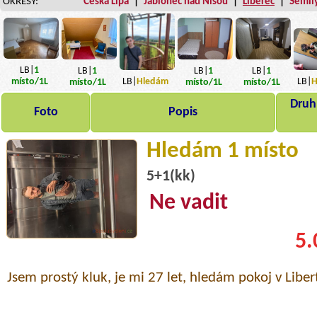
OKRESY:
Česká Lípa
|
Jablonec nad Nisou
|
Liberec
|
Semil
LB|
1
LB|
1
LB|
1
LB|
1
LB|
Hledám
LB|
H
místo
/1L
místo
/1L
místo
/1L
místo
/1L
Druh,
Foto
Popis
Hledám 1 místo
5+1(kk)
Ne vadit
5.
Jsem prostý kluk, je mi 27 let, hledám pokoj v Liber