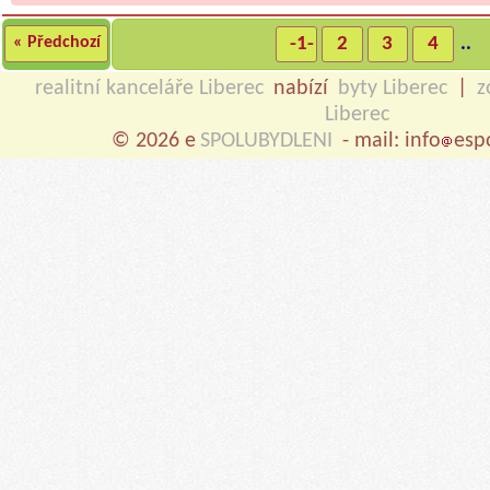
« Předchozí
-1-
2
3
4
..
realitní kanceláře Liberec
nabízí
byty Liberec
|
z
Liberec
© 2026 e
SPOLUBYDLENI
- mail: info
esp