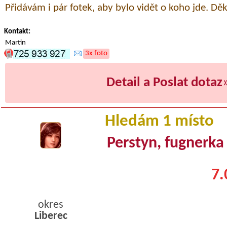
Přidávám i pár fotek, aby bylo vidět o koho jde. Dě
Kontakt:
Martin
3x foto
Detail a Poslat dotaz
Hledám 1 místo
Perstyn, fugnerka
7.
okres
Liberec
byty pronajem