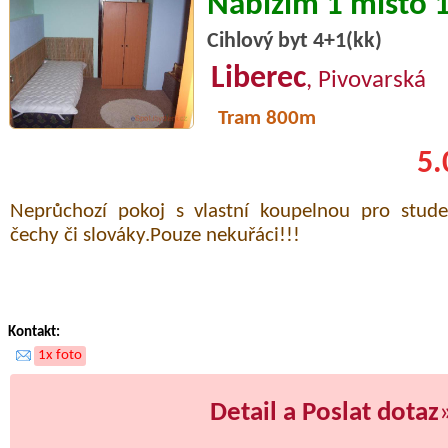
Nabízím 1 místo 
Cihlový byt 4+1(kk)
Liberec
, Pivovarská
Tram 800m
5.
Neprůchozí pokoj s vlastní koupelnou pro studen
čechy či slováky.Pouze nekuřáci!!!
Kontakt:
1x foto
Detail a Poslat dotaz