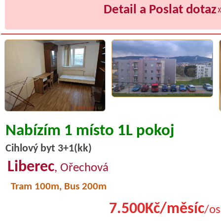
Detail a Poslat dotaz
Nabízím 1 místo 1L pokoj
Cihlový byt 3+1(kk)
Liberec
, Ořechová
Tram 100m, Bus 200m
7.500Kč/měsíc
/os