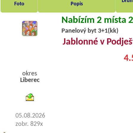
Druh,
Foto
Popis
Nabízím 2 místa 
Panelový byt 3+1(kk)
Jablonné v Podješ
4.
okres
Liberec
byty pronajem
05.08.2026
zobr. 829x