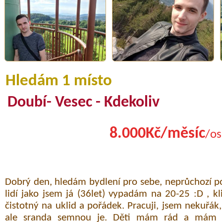
Hledám 1 místo
Doubí- Vesec - Kdekoliv
8.000Kč/měsíc
/os
Dobrý den, hledám bydlení pro sebe, neprůchozí po
lidí jako jsem já (36let) vypadám na 20-25 :D , kl
čistotný na uklid a pořádek. Pracuji, jsem nekuřák,
ale sranda semnou je. Děti mám rád a mám i