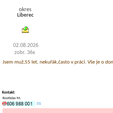
okres
Liberec
byty podnajem
02.08.2026
zobr. 36x
Jsem muž,55 let, nekuřák,často v práci. Vše je o do
Kontakt:
Rostislav M.