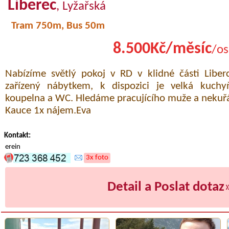
Liberec
, Lyžařská
Tram 750m, Bus 50m
8.500Kč/měsíc
/os
Nabízíme světlý pokoj v RD v klidné části Liber
zařízený nábytkem, k dispozici je velká kuchy
koupelna a WC. Hledáme pracujícího muže a nekuřák
Kauce 1x nájem.Eva
Kontakt:
erein
3x foto
Detail a Poslat dotaz