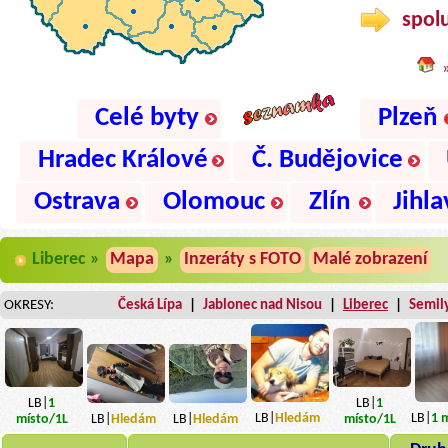
spolu
Celé byty
Plzeň
Hradec Králové
Č. Budějovice
Ostrava
Olomouc
Zlín
Jihla
Liberec »
Mapa
»
Inzeráty s FOTO
Malé zobrazení
OKRESY:
Česká Lípa
|
Jablonec nad Nisou
|
Liberec
|
Semil
LB|
1
LB|
1
LB|
Hledám
LB|
1
m
místo
/1L
LB|
Hledám
LB|
Hledám
místo
/1L