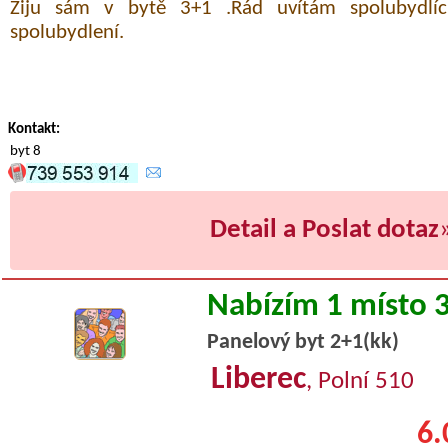
Žiju sám v bytě 3+1 .Rád uvítám spolubydlí
spolubydlení.
Kontakt:
byt 8
Detail a Poslat dotaz
Nabízím 1 místo 
Panelový byt 2+1(kk)
Liberec
, Polní 510
6.