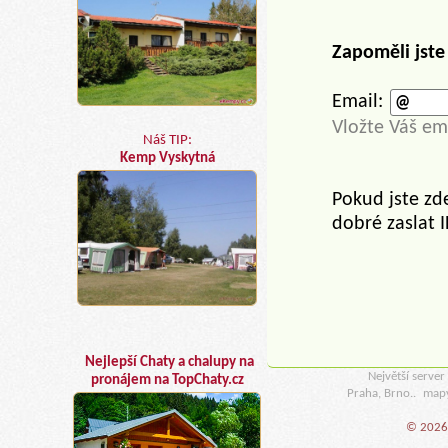
Zapoměli jste
Email:
Vložte Váš em
Náš TIP:
Kemp Vyskytná
Pokud jste zd
dobré zaslat 
Nejlepší Chaty a chalupy na
Největší serve
pronájem na TopChaty.cz
Praha, Brno..
map
© 2026