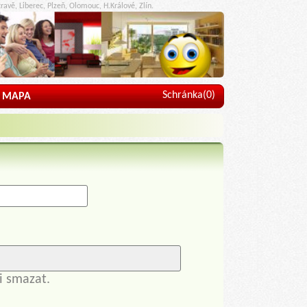
ravě, Liberec, Plzeň, Olomouc, H.Králové, Zlín.
Schránka(
0
)
MAPA
i smazat.