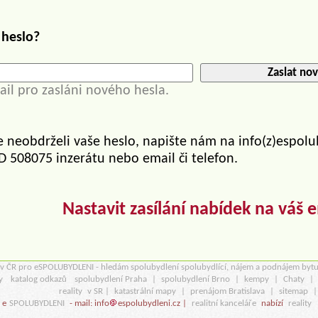
 heslo?
Zaslat nov
ail pro zasláni nového hesla.
e neobdrželi vaše heslo, napište nám na info(z)espolu
ID 508075 inzerátu nebo email či telefon.
Nastavit zasílání nabídek na váš 
r v ČR pro eSPOLUBYDLENI - hledám spolubydlení spolubydlící, nájem a podnájem byt
y
katalog odkazů
spolubydlení Praha
|
spolubydlení Brno
|
kempy
|
Chaty
|
reality
v SR |
katastrální mapy
|
prenájom Bratislava
|
sitemap
 e
SPOLUBYDLENI
- mail: info
espolubydleni.cz |
realitní kanceláře
nabízí
reality