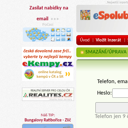
..Nejvetší inzer
Zasílat nabídky na
email
»»»
Počasí
Úvod
Vložit inzerát
|
|
SMAZÁNÍ/ÚPRAVA IN
Telefon, ema
Heslo:
Náš TIP:
Telefon jen 9 
Bungalovy Ratibořice - Zlíč