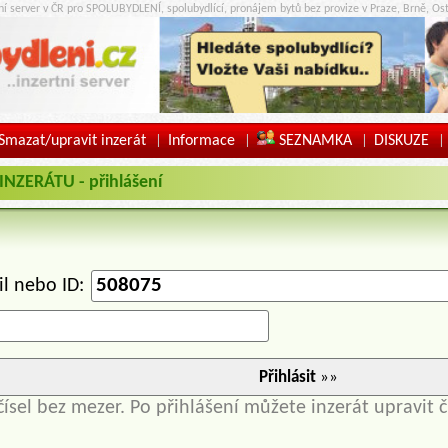
tní server v ČR pro SPOLUBYDLENÍ, spolubydlící, pronájem bytů bez provize v Praze, Brně, Ost
Smazat/upravit inzerát
Informace
SEZNAMKA
DISKUZE
|
|
|
|
ZERÁTU - přihlášení
il nebo ID:
Přihlásit
»»
čísel bez mezer. Po přihlášení můžete inzerát upravit č