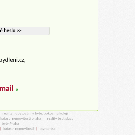
é heslo >>
bydleni.cz,
email
»
u
reality
, ubytování v bytě, pokoji na koleji
katastr nemovitostí praha
|
reality bratislava
|
byty Praha
|
katastr nemovitostí
|
seznamka