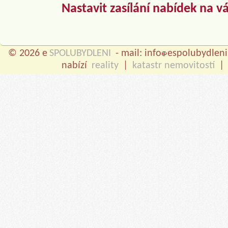
Nastavit zasílání nabídek na v
© 2026 e
SPOLUBYDLENI
- mail: info
espolubydleni
nabízí
reality
|
katastr nemovitostí
|