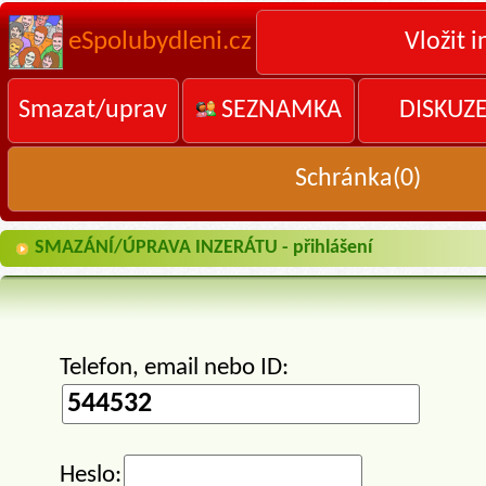
eSpolubydleni.cz
Vložit i
Smazat/uprav
SEZNAMKA
DISKUZ
Schránka(
0
)
SMAZÁNÍ/ÚPRAVA INZERÁTU - přihlášení
Telefon, email nebo ID:
Heslo: