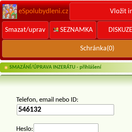
eSpolubydleni.cz
Vložit i
Smazat/uprav
SEZNAMKA
DISKUZ
Schránka(
0
)
SMAZÁNÍ/ÚPRAVA INZERÁTU - přihlášení
Telefon, email nebo ID:
Heslo: