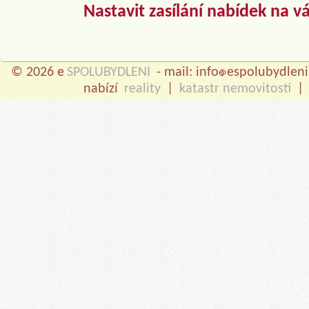
Nastavit zasílání nabídek na v
© 2026 e
SPOLUBYDLENI
- mail: info
espolubydleni
nabízí
reality
|
katastr nemovitostí
|