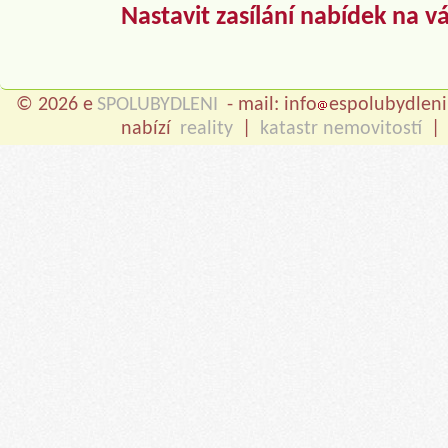
Nastavit zasílání nabídek na v
© 2026 e
SPOLUBYDLENI
- mail: info
espolubydleni
nabízí
reality
|
katastr nemovitostí
|