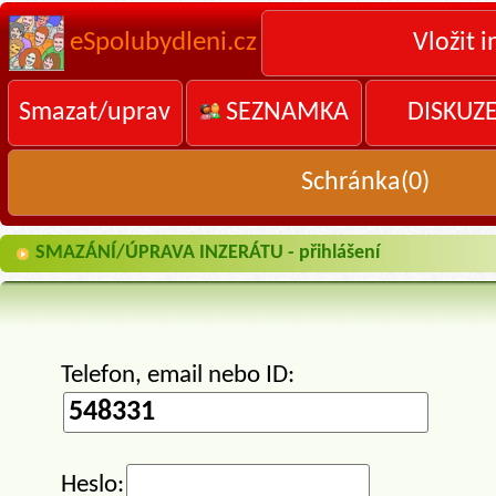
eSpolubydleni.cz
Vložit i
Smazat/uprav
SEZNAMKA
DISKUZ
Schránka(
0
)
SMAZÁNÍ/ÚPRAVA INZERÁTU - přihlášení
Telefon, email nebo ID:
Heslo: