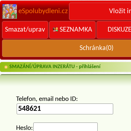
eSpolubydleni.cz
Vložit i
Smazat/uprav
SEZNAMKA
DISKUZ
Schránka(
0
)
SMAZÁNÍ/ÚPRAVA INZERÁTU - přihlášení
Telefon, email nebo ID:
Heslo: