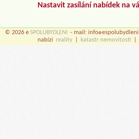
Nastavit zasílání nabídek na v
© 2026 e
SPOLUBYDLENI
- mail: info
espolubydleni
nabízí
reality
|
katastr nemovitostí
|