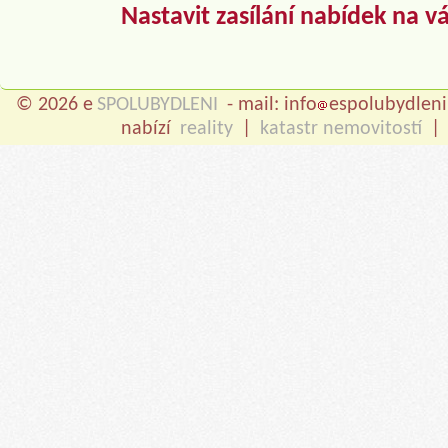
Nastavit zasílání nabídek na v
© 2026 e
SPOLUBYDLENI
- mail: info
espolubydleni
nabízí
reality
|
katastr nemovitostí
|