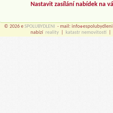
Nastavit zasílání nabídek na v
© 2026 e
SPOLUBYDLENI
- mail: info
espolubydleni
nabízí
reality
|
katastr nemovitostí
|