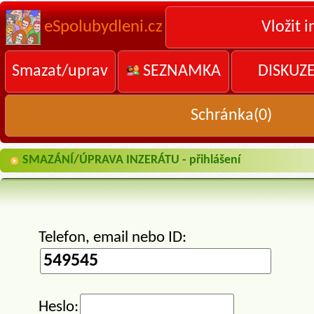
eSpolubydleni.cz
Vložit i
Smazat/uprav
SEZNAMKA
DISKUZ
Schránka(
0
)
SMAZÁNÍ/ÚPRAVA INZERÁTU - přihlášení
Telefon, email nebo ID:
Heslo: