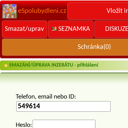
eSpolubydleni.cz
Vložit i
Smazat/uprav
SEZNAMKA
DISKUZ
Schránka(
0
)
SMAZÁNÍ/ÚPRAVA INZERÁTU - přihlášení
Telefon, email nebo ID:
Heslo: