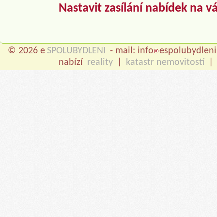
Nastavit zasílání nabídek na v
© 2026 e
SPOLUBYDLENI
- mail: info
espolubydleni
nabízí
reality
|
katastr nemovitostí
|