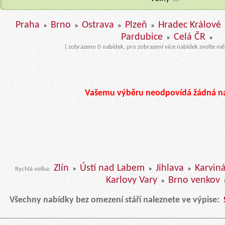
Praha
Brno
Ostrava
Plzeň
Hradec Králové
»
»
»
»
Pardubice
Celá ČR
»
»
( zobrazeno 0 nabídek, pro zobrazení více nabídek zvolte mě
Vašemu výběru neodpovídá žádná n
Zlín
Ústí nad Labem
Jihlava
Karvin
»
»
»
Rychlá volba:
Karlovy Vary
Brno venkov
»
Všechny nabídky bez omezení stáří naleznete ve výpise: