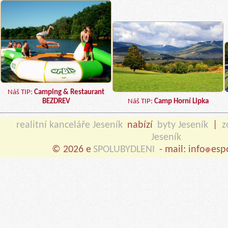
Náš TIP:
Camping & Restaurant
BEZDREV
Náš TIP:
Camp Horní Lipka
realitní kanceláře Jeseník
nabízí
byty Jeseník
|
z
Jeseník
© 2026 e
SPOLUBYDLENI
- mail: info
esp