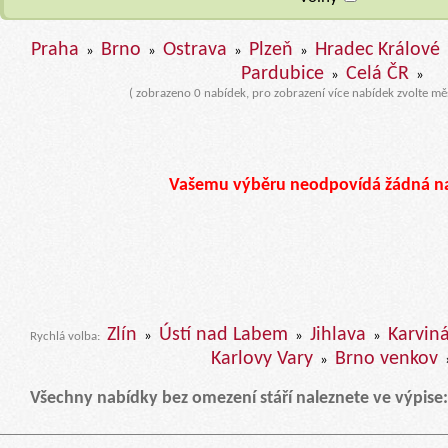
Praha
Brno
Ostrava
Plzeň
Hradec Králové
»
»
»
»
Pardubice
Celá ČR
»
»
( zobrazeno 0 nabídek, pro zobrazení více nabídek zvolte mě
Vašemu výběru neodpovídá žádná n
Zlín
Ústí nad Labem
Jihlava
Karvin
»
»
»
Rychlá volba:
Karlovy Vary
Brno venkov
»
Všechny nabídky bez omezení stáří naleznete ve výpise