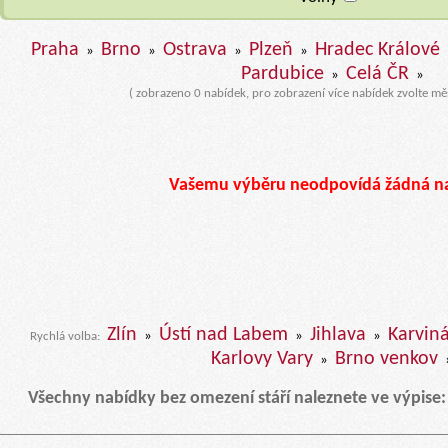
Praha
Brno
Ostrava
Plzeň
Hradec Králové
»
»
»
»
Pardubice
Celá ČR
»
»
( zobrazeno 0 nabídek, pro zobrazení více nabídek zvolte mě
Vašemu výběru neodpovídá žádná n
Zlín
Ústí nad Labem
Jihlava
Karvin
»
»
»
Rychlá volba:
Karlovy Vary
Brno venkov
»
Všechny nabídky bez omezení stáří naleznete ve výpise