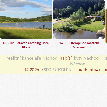
Náš TIP:
Caravan Camping Horní
Náš TIP:
Kemp Pod mostem
Planá
Zvíkovec
realitní kanceláře Náchod
nabízí
byty Náchod
|
Náchod
© 2026 e
SPOLUBYDLENI
- mail: info
esp