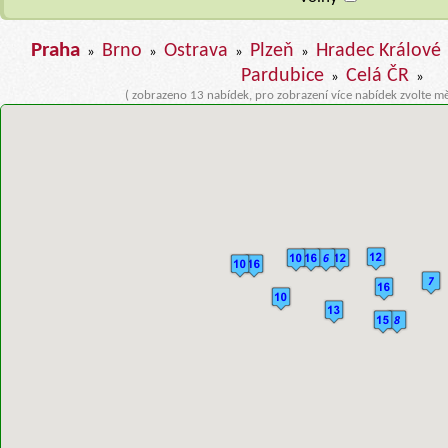
Praha
Brno
Ostrava
Plzeň
Hradec Králové
»
»
»
»
Pardubice
Celá ČR
»
»
( zobrazeno 13 nabídek, pro zobrazení více nabídek zvolte m