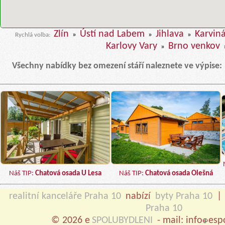
Zlín
Ústí nad Labem
Jihlava
Karvin
»
»
»
Rychlá volba:
Karlovy Vary
Brno venkov
»
Všechny nabídky bez omezení stáří naleznete ve výpise:
Náš TIP:
Chatová osada U Lesa
Náš TIP:
Chatová osada Olešná
realitní kanceláře Praha 10
nabízí
byty Praha 10
|
Praha 10
© 2026 e
SPOLUBYDLENI
- mail: info
esp