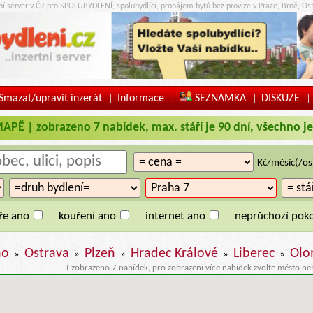
tní server v ČR pro SPOLUBYDLENÍ, spolubydlící, pronájem bytů bez provize v Praze, Brně, Ost
Smazat/upravit inzerát
Informace
SEZNAMKA
DISKUZE
|
|
|
|
Ě | zobrazeno 7 nabídek, max. stáří je 90 dní, všechno je
Kč/měsíc(/os
ře ano
kouření ano
internet ano
neprůchozí poko
no
Ostrava
Plzeň
Hradec Králové
Liberec
Olo
»
»
»
»
»
( zobrazeno 7 nabídek, pro zobrazení více nabídek zvolte město ne