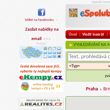
..Nejvetší inzer
Sdílet na facebooku
»
Zasílat nabídky na
Úvod
Vložit inzerát
|
|
email
»»»
Počasí
VYHLEDÁVÁNÍ NA MAP
zví
Praha
Br
»