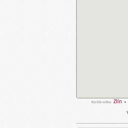
Zlín
»
Rychlá volba: