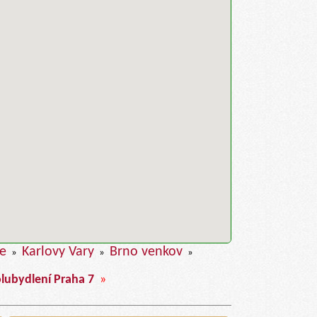
ce
Karlovy Vary
Brno venkov
»
»
»
lubydlení Praha 7
»