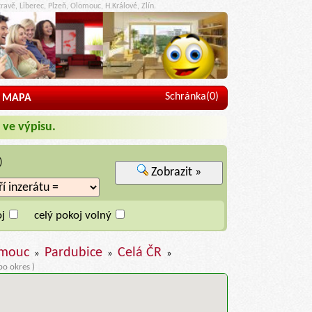
ravě, Liberec, Plzeň, Olomouc, H.Králové, Zlín.
Schránka(
0
)
MAPA
 ve výpisu.
)
Zobrazit »
j
celý pokoj volný
mouc
Pardubice
Celá ČR
»
»
»
bo okres )