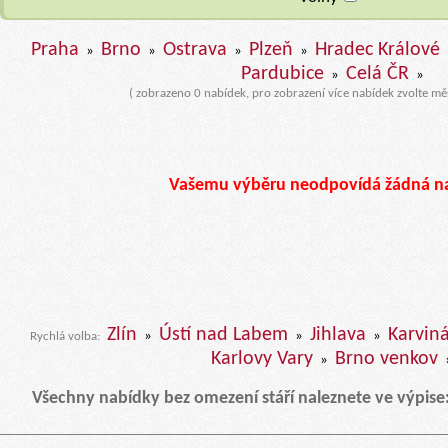
Praha
Brno
Ostrava
Plzeň
Hradec Králové
»
»
»
»
Pardubice
Celá ČR
»
»
( zobrazeno 0 nabídek, pro zobrazení více nabídek zvolte mě
Vašemu výběru neodpovídá žádná n
Zlín
Ústí nad Labem
Jihlava
Karvin
»
»
»
Rychlá volba:
Karlovy Vary
Brno venkov
»
Všechny nabídky bez omezení stáří naleznete ve výpise