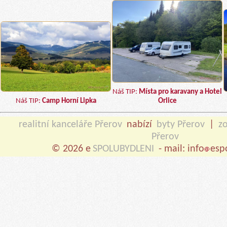
Náš TIP:
Místa pro karavany a Hotel
Náš TIP:
Camp Horní Lipka
Orlice
realitní kanceláře Přerov
nabízí
byty Přerov
|
z
Přerov
© 2026 e
SPOLUBYDLENI
- mail: info
esp