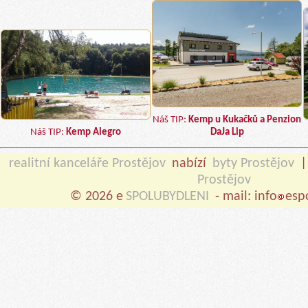
Náš TIP:
Kemp u Kukačků a Penzion
Náš TIP:
Kemp Alegro
DaJa Lip
realitní kanceláře Prostějov
nabízí
byty Prostějov
Prostějov
© 2026 e
SPOLUBYDLENI
- mail: info
esp