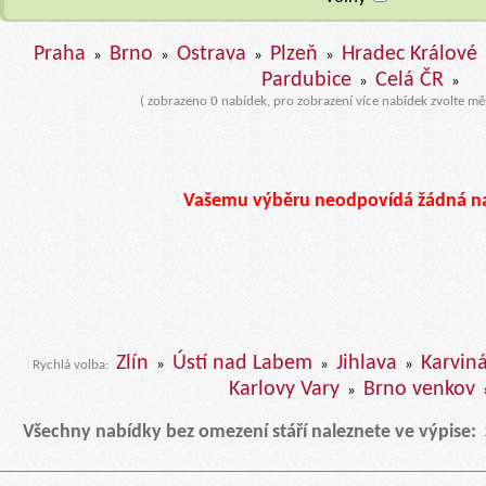
Praha
Brno
Ostrava
Plzeň
Hradec Králové
»
»
»
»
Pardubice
Celá ČR
»
»
( zobrazeno 0 nabídek, pro zobrazení více nabídek zvolte mě
Vašemu výběru neodpovídá žádná n
Zlín
Ústí nad Labem
Jihlava
Karvin
»
»
»
Rychlá volba:
Karlovy Vary
Brno venkov
»
Všechny nabídky bez omezení stáří naleznete ve výpise: