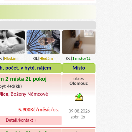
L|
Hledám
OL|
Hledám
OL|
1
místo
/1L
h, počet, v bytě, nájem
Místo
m 2 místa 2L pokoj
okres
Olomouc
byt 4+1(kk)
byty pronajem
lice
, Boženy Němcové
5.900Kč/měsíc
/os.
09.08.2026
zobr. 1x
Detail/kontakt »