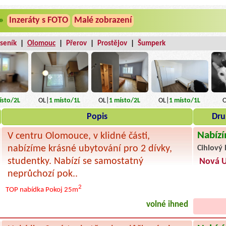
»
Inzeráty s FOTO
Malé zobrazení
eseník
|
Olomouc
|
Přerov
|
Prostějov
|
Šumperk
sto
/2L
OL|
1
místo
/1L
OL|
1
místo
/2L
O
OL|
1
místo
/1L
Popis
Dru
Nabízí
V centru Olomouce, v klidné části,
nabízíme krásné ubytování pro 2 dívky,
Cihlový 
studentky. Nabízí se samostatný
Nová U
neprůchozí pok..
2
TOP nabídka
Pokoj 25m
volné ihned