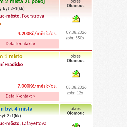
m 2 místa 2L pokoj
okres
Olomouc
ý byt 2+1(kk)
byty podnajem
uc-město
, Foerstrova
m
09.08.2026
4.200Kč/měsíc
/os.
zobr. 550x
Detail/kontakt »
m 1 místo
okres
Olomouc
ní Hradisko
byty pronajem
7.000Kč/měsíc
/os.
08.08.2026
zobr. 12x
Detail/kontakt »
m byt 4 místa
okres
Olomouc
byt 2+1(kk)
byty podnajem
uc-město
, Lafayettova