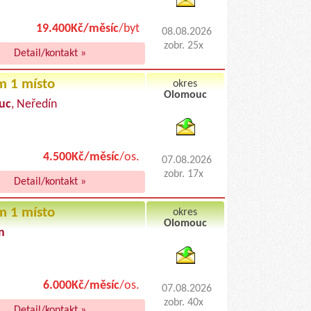
19.400Kč/měsíc
/byt
08.08.2026
zobr. 25x
Detail/kontakt »
m 1 místo
okres
Olomouc
uc
, Neředín
byty pronajem
4.500Kč/měsíc
/os.
07.08.2026
zobr. 17x
Detail/kontakt »
m 1 místo
okres
Olomouc
n
byty podnajem
6.000Kč/měsíc
/os.
07.08.2026
zobr. 40x
Detail/kontakt »