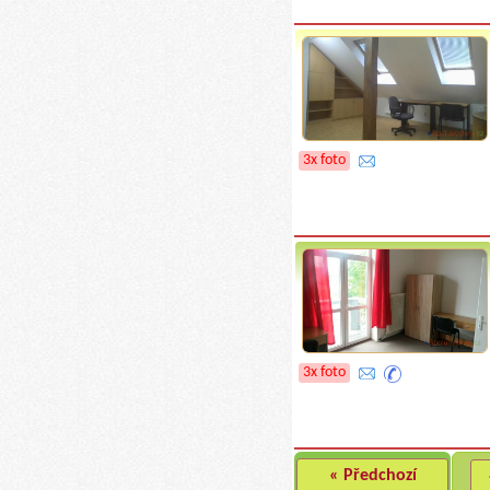
3x foto
3x foto
« Předchozí