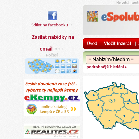
..Nejvetší inzer
Sdílet na facebooku
»
Zasílat nabídky na
Úvod
Vložit inzerát
|
|
email
»»»
Počasí
podrobnější hledání »