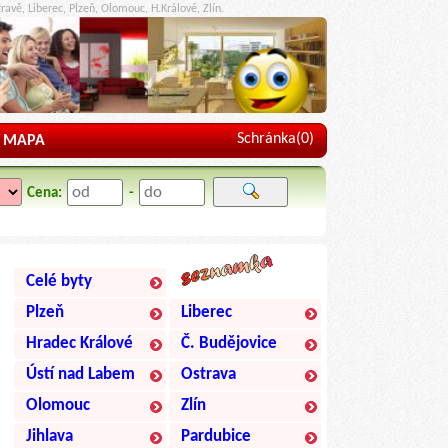
ravě, Liberec, Plzeň, Olomouc, H.Králové, Zlín.
Schránka(
0
)
MAPA
Cena:
-
Celé byty
Plzeň
Liberec
Hradec Králové
Č. Budějovice
Ústí nad Labem
Ostrava
Olomouc
Zlín
Jihlava
Pardubice