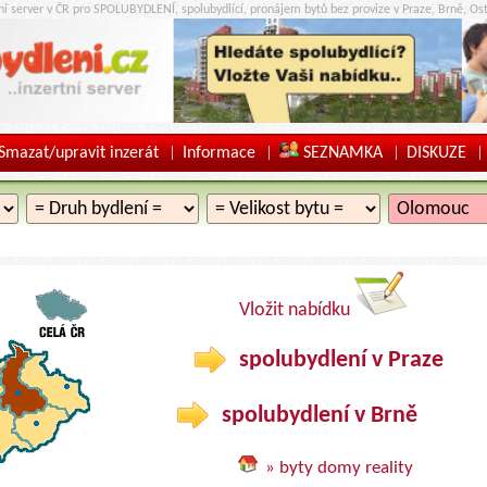
tní server v ČR pro SPOLUBYDLENÍ, spolubydlící, pronájem bytů bez provize v Praze, Brně, Ost
Smazat/upravit inzerát
Informace
SEZNAMKA
DISKUZE
|
|
|
|
Vložit nabídku
spolubydlení v Praze
spolubydlení v Brně
» byty domy reality