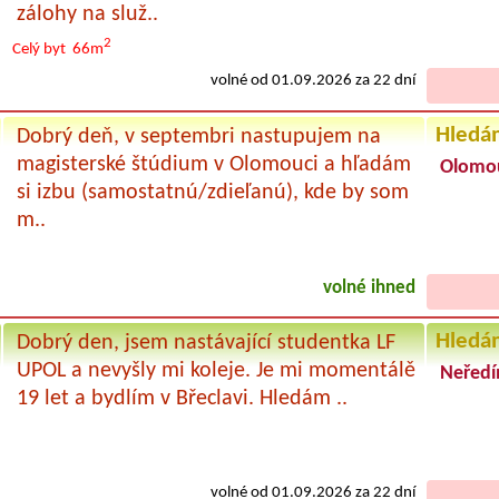
zálohy na služ..
2
Celý byt
66m
volné od 01.09.2026 za 22 dní
Hledá
Dobrý deň, v septembri nastupujem na
magisterské štúdium v Olomouci a hľadám
Olomo
si izbu (samostatnú/zdieľanú), kde by som
m..
volné ihned
Hledá
Dobrý den, jsem nastávající studentka LF
UPOL a nevyšly mi koleje. Je mi momentálě
Neředí
19 let a bydlím v Břeclavi. Hledám ..
volné od 01.09.2026 za 22 dní