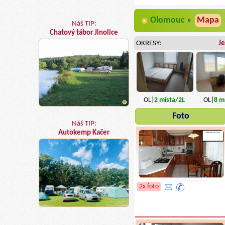
Olomouc »
Mapa
Náš TIP:
Chatový tábor Jinolice
OKRESY:
J
OL|
2
místa
/2L
OL|
8
mí
Foto
Náš TIP:
Autokemp Kačer
2x foto