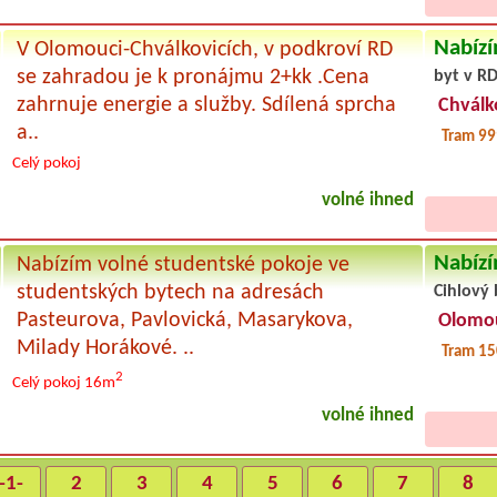
Nabízí
V Olomouci-Chválkovicích, v podkroví RD
se zahradou je k pronájmu 2+kk .Cena
byt v RD
zahrnuje energie a služby. Sdílená sprcha
Chválk
a..
Tram 99
Celý pokoj
volné ihned
Nabízí
Nabízím volné studentské pokoje ve
studentských bytech na adresách
Cihlový 
Pasteurova, Pavlovická, Masarykova,
Olomo
Milady Horákové. ..
Tram 15
2
Celý pokoj
16m
volné ihned
-1-
2
3
4
5
6
7
8