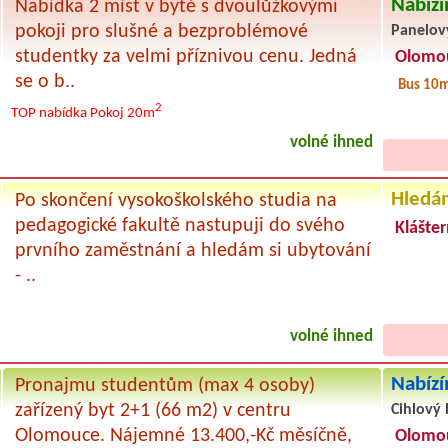
Nabízí
Nabídka 2 míst v bytě s dvoulůžkovými
pokoji pro slušné a bezproblémové
Panelov
studentky za velmi příznivou cenu. Jedná
Olomo
se o b..
Bus 10
2
TOP nabídka
Pokoj 20m
volné ihned
Hledá
Po skončení vysokoškolského studia na
pedagogické fakultě nastupuji do svého
Klášter
prvního zaměstnání a hledám si ubytování
- ..
volné ihned
Nabízí
Pronajmu studentům (max 4 osoby)
zařízený byt 2+1 (66 m2) v centru
Cihlový 
Olomouce. Nájemné 13.400,-Kč měsíčně,
Olomo