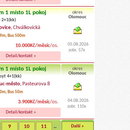
m 1 místo 1L pokoj
okres
Olomouc
 2+1(kk)
byty pronajem
ovice
, Chválkovická
9m, Bus 500m
05.08.2026
10.000Kč/měsíc
/os.
zobr. 57x
Detail/kontakt »
m 1 místo 1L pokoj
okres
Olomouc
byt 4+1(kk)
byty podnajem
uc-město
, Pasteurova 8
0m, Bus 50m
04.08.2026
3.900Kč/měsíc
/os.
zobr. 110x
Detail/kontakt »
9
10
11
..
Další »