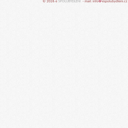
© 2026 e
SPOLUBYDLENI
- mail: info
espolubydleni.cz