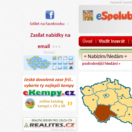
..Nejvetší inzer
Sdílet na facebooku
»
Zasílat nabídky na
Úvod
Vložit inzerát
|
|
email
»»»
Počasí
podrobnější hledání »