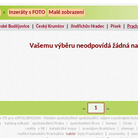
»
Inzeráty s FOTO
Malé zobrazení
eské Budějovice
|
Český Krumlov
|
Jindřichův Hradec
|
Písek
|
Prach
Vašemu výběru neodpovídá žádná na
..
1
..
r v ČR pro eSPOLUBYDLENI - hledám spolubydlení spolubydlící, nájem a podnájem byt
y
katalog odkazů
spolubydlení Praha
|
spolubydlení Brno
|
kempy
|
Chaty
|
reality
v SR |
katastrální mapy
|
prenájom Bratislava
|
sitemap
realitní kanceláře Prachatice
nabízí
byty Prachatice
|
zoznamka
|
sez