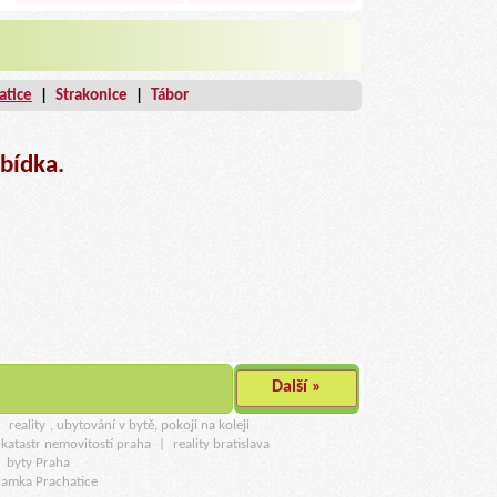
atice
|
Strakonice
|
Tábor
bídka.
Další »
u
reality
, ubytování v bytě, pokoji na koleji
katastr nemovitostí praha
|
reality bratislava
|
byty Praha
namka Prachatice