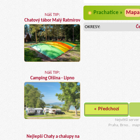
Prachatice »
Mapa
Náš TIP:
Chatový tábor Malý Ratmírov
OKRESY:
Č
Náš TIP:
Camping Olšina - Lipno
« Předchozí
Největší serve
Praha, Brno..
map
Nejlepší Chaty a chalupy na