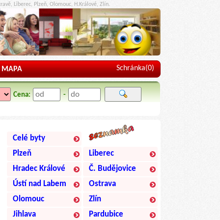
ravě, Liberec, Plzeň, Olomouc, H.Králové, Zlín.
Schránka(
0
)
MAPA
Cena:
-
Celé byty
Plzeň
Liberec
Hradec Králové
Č. Budějovice
Ústí nad Labem
Ostrava
Olomouc
Zlín
Jihlava
Pardubice