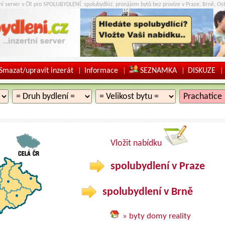
tní server v ČR pro SPOLUBYDLENÍ, spolubydlící, pronájem bytů bez provize v Praze, Brně, Ost
Smazat/upravit inzerát
Informace
SEZNAMKA
DISKUZE
|
|
|
|
Vložit nabídku
spolubydlení v Praze
spolubydlení v Brně
» byty domy reality