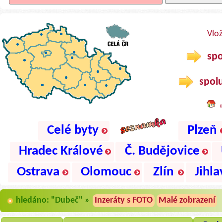
Vlo
spo
spolu
Celé byty
Plzeň
Hradec Králové
Č. Budějovice
Ostrava
Olomouc
Zlín
Jihla
hledáno: "Dubeč" »
Inzeráty s FOTO
Malé zobrazení