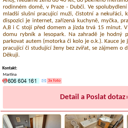
Ahoj, hledáme ženu do 40 let, do pěkného menšího
rodinném domě, v Praze - Dubči. Ve spolubydlení
mladší slušní pracující muži, čistotní a nekuřáci,
dispozici je internet, zařízená kuchyně, myčka, p
A,B i C stojí před domem a jízda trvá 15 minut. V 
domu rybník a lesopark. Na zahradě je hodný 
parkovat autem (motorka či kolo je o.k.). Kauce je
pracující či studující ženy bez zvířat, se zájmem o
Děkuji.
Kontakt:
Martina
3x foto
Detail a Poslat dotaz