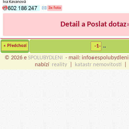
Iva Kavanová
3x foto
Detail a Poslat dotaz
« Předchozí
-1-
..
© 2026 e
SPOLUBYDLENI
- mail: info
espolubydleni
nabízí
reality
|
katastr nemovitostí
|