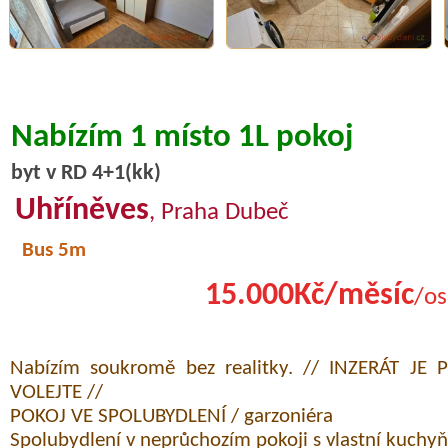
Nabízím 1 místo 1L pokoj
byt v RD 4+1(kk)
Uhříněves
, Praha Dubeč
Bus 5m
15.000Kč/měsíc
/os
Nabízím soukromě bez realitky. // INZERÁT J
VOLEJTE //
POKOJ VE SPOLUBYDLENÍ / garzoniéra
Spolubydlení v neprůchozím pokoji s vlastní kuchy