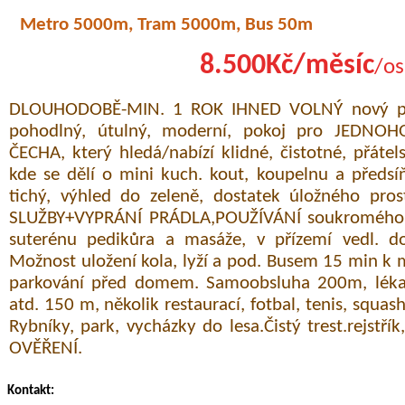
Metro 5000m, Tram 5000m, Bus 50m
8.500Kč/měsíc
/os
DLOUHODOBĚ-MIN. 1 ROK IHNED VOLNÝ nový pros
pohodlný, útulný, moderní, pokoj pro JEDNO
ČECHA, který hledá/nabízí klidné, čistotné, přátel
kde se dělí o mini kuch. kout, koupelnu a předs
tichý, výhled do zeleně, dostatek úložného pr
SLUŽBY+VYPRÁNÍ PRÁDLA,POUŽÍVÁNÍ soukromého 
suterénu pedikůra a masáže, v přízemí vedl. d
Možnost uložení kola, lyží a pod. Busem 15 min k m
parkování před domem. Samoobsluha 200m, lékař,
atd. 150 m, několik restaurací, fotbal, tenis, squash
Rybníky, park, vycházky do lesa.Čistý trest.rejstřík
OVĚŘENÍ.
Kontakt: