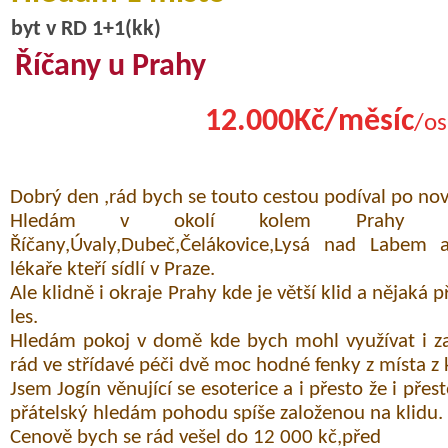
byt v RD 1+1(kk)
Říčany u Prahy
12.000Kč/měsíc
/os
Dobrý den ,rád bych se touto cestou podíval po n
Hledám v okolí kolem Prahy j
Říčany,Úvaly,Dubeč,Čelákovice,Lysá nad Labem 
lékaře kteří sídlí v Praze.
Ale klidně i okraje Prahy kde je větší klid a nějaká p
les.
Hledám pokoj v domě kde bych mohl využívat i za
rád ve střídavé péči dvě moc hodné fenky z místa z 
Jsem Jogín věnující se esoterice a i přesto že i pře
přátelský hledám pohodu spíše založenou na klidu.
Cenově bych se rád vešel do 12 000 kč,před