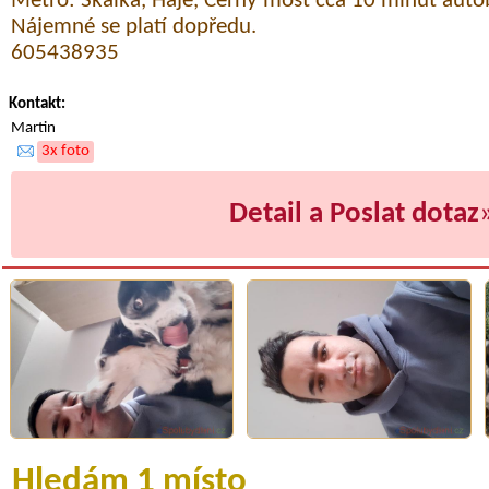
Metro: Skalka, Háje, Černý most cca 10 minut aut
Nájemné se platí dopředu.
605438935
Kontakt:
Martin
3x foto
Detail a Poslat dotaz
Hledám 1 místo