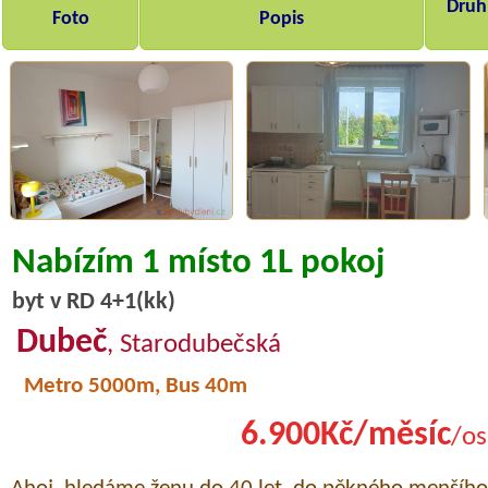
Druh,
Foto
Popis
Nabízím 1 místo 1L pokoj
byt v RD 4+1(kk)
Dubeč
, Starodubečská
Metro 5000m, Bus 40m
6.900Kč/měsíc
/os