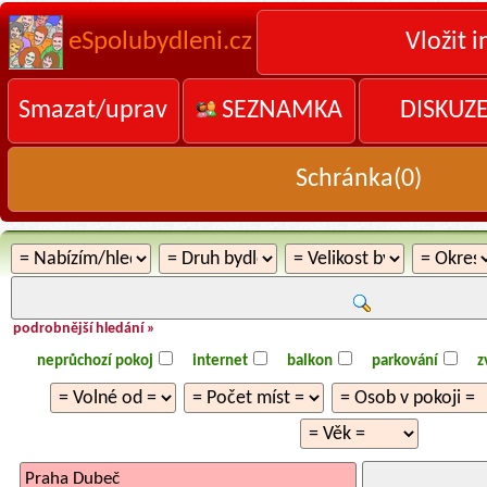
eSpolubydleni.cz
Vložit i
Smazat/uprav
SEZNAMKA
DISKUZ
Schránka(
0
)
podrobnější hledání »
neprůchozí pokoj
internet
balkon
parkování
z