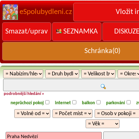
eSpolubydleni.cz
Vložit i
Smazat/uprav
SEZNAMKA
DISKUZ
Schránka(
0
)
podrobnější hledání »
neprůchozí pokoj
internet
balkon
parkování
z