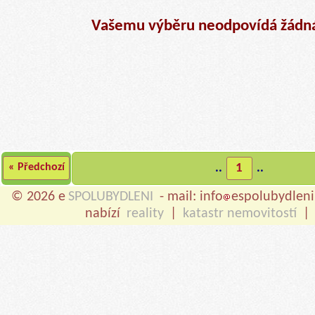
Vašemu výběru neodpovídá žádná
« Předchozí
..
1
..
© 2026 e
SPOLUBYDLENI
- mail: info
espolubydleni
nabízí
reality
|
katastr nemovitostí
|