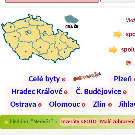
Vlo
spo
spolu
Celé byty
Plzeň
Hradec Králové
Č. Budějovice
Ostrava
Olomouc
Zlín
Jihla
hledáno: "Nedvězí" »
Inzeráty s FOTO
Malé zobrazení