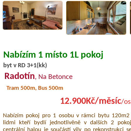
Nabízím 1 místo 1L pokoj
byt v RD 3+1(kk)
Radotín
, Na Betonce
Tram 500m, Bus 500m
12.900Kč/měsíc
/os
Nabízím pokoj pro 1 osobu v rámci bytu 120m2 
lidmi kteří bydlí jednotlivěně v dalších 2 poko
centrální halou je součástí vily po rekonstrukci 