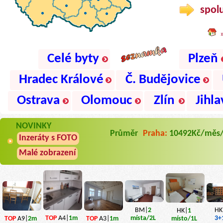
spolu
Celé byty
Plzeň
Hradec Králové
Č. Budějovice
Ostrava
Olomouc
Zlín
Jihla
NOVINKY
Průměr
Praha:
10492Kč/měs
Inzeráty s FOTO
Malé zobrazení
HK
BM|
2
HK|
1
3+
TOP
A4|
1m
místa
/2L
TOP
A9|
2m
TOP
A3|
1m
místo
/1L