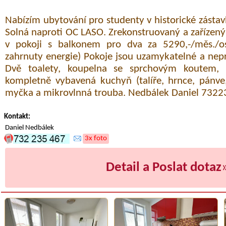
Nabízím ubytování pro studenty v historické zástav
Solná naproti OC LASO. Zrekonstruovaný a zařízený
v pokoji s balkonem pro dva za 5290,-/měs./o
zahrnuty energie) Pokoje jsou uzamykatelné a nep
Dvě toalety, koupelna se sprchovým koutem, b
kompletně vybavená kuchyň (talíře, hrnce, pánve, 
myčka a mikrovlnná trouba. Nedbálek Daniel 732
Kontakt:
Daniel Nedbálek
3x foto
Detail a Poslat dotaz