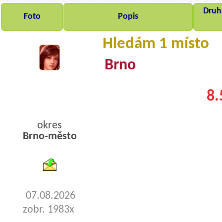
Druh,
Foto
Popis
Hledám 1 místo
Brno
8.
okres
Brno-město
byty pronajem
07.08.2026
zobr. 1983x