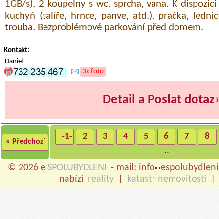
1GB/s), 2 koupelny s wc, sprcha, vana. K dispozic
kuchyň (talíře, hrnce, pánve, atd.), pračka, ledn
trouba. Bezproblémové parkování před domem.
Kontakt:
Daniel
3x foto
Detail a Poslat dotaz
-1-
2
3
4
5
6
7
8
« Předchozí
..
© 2026 e
SPOLUBYDLENI
- mail: info
espolubydleni
nabízí
reality
|
katastr nemovitostí
|