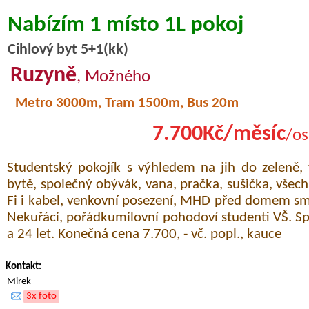
Nabízím 1 místo 1L pokoj
Cihlový byt 5+1(kk)
Ruzyně
, Možného
Metro 3000m, Tram 1500m, Bus 20m
7.700Kč/měsíc
/os
Studentský pokojík s výhledem na jih do zeleně,
bytě, společný obývák, vana, pračka, sušička, všec
Fi i kabel, venkovní posezení, MHD před domem sm
Nekuřáci, pořádkumilovní pohodoví studenti VŠ. Sp
a 24 let. Konečná cena 7.700, - vč. popl., kauce
Kontakt:
Mirek
3x foto