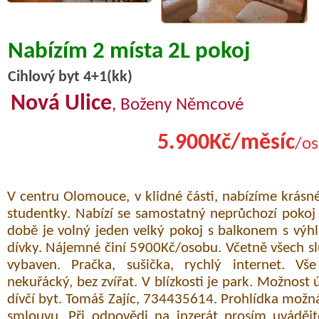
Nabízím 2 místa 2L pokoj
Cihlový byt 4+1(kk)
Nová Ulice
, Boženy Němcové
5.900Kč/měsíc
/os
V centru Olomouce, v klidné části, nabízíme krásn
studentky. Nabízí se samostatný neprůchozí pokoj
době je volný jeden velký pokoj s balkonem s vý
dívky. Nájemné činí 5900Kč/osobu. Včetně všech slu
vybaven. Pračka, sušička, rychlý internet. Vš
nekuřácký, bez zvířat. V blízkosti je park. Možnost 
dívčí byt. Tomáš Zajíc, 734435614. Prohlídka možn
smlouvu. Při odpovědi na inzerát prosím uvádějt