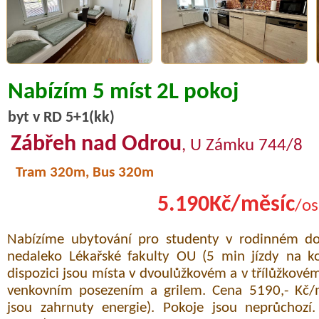
Nabízím 5 míst 2L pokoj
byt v RD 5+1(kk)
Zábřeh nad Odrou
, U Zámku 744/8
Tram 320m, Bus 320m
5.190Kč/měsíc
/os
Nabízíme ubytování pro studenty v rodinném d
nedaleko Lékařské fakulty OU (5 min jízdy na k
dispozici jsou místa v dvoulůžkovém a v třílůžkovém
venkovním posezením a grilem. Cena 5190,- Kč/
jsou zahrnuty energie). Pokoje jsou neprůchozí.