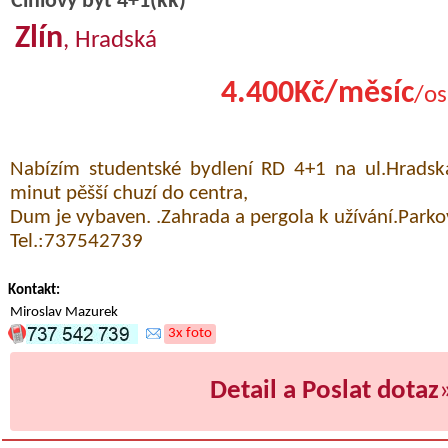
Cihlový byt 4+1(kk)
Zlín
, Hradská
4.400Kč/měsíc
/os
Nabízím studentské bydlení RD 4+1 na ul.Hradská
minut pěšší chuzí do centra,
Dum je vybaven. .Zahrada a pergola k užívání.Park
Tel.:737542739
Kontakt:
Miroslav Mazurek
3x foto
Detail a Poslat dotaz