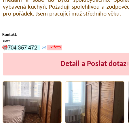
Hledám k sobě do bytu spolubydlícího. Spole
vybavená kuchyň. Požaduji spolehlivou a zodpov
pro pořádek. Jsem pracující muž středního věku.
Kontakt:
Petr
3x foto
Detail a Poslat dotaz