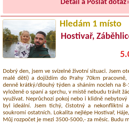
Detail a Poslat dotaz
Hledám 1 místo
Hostivař, Záběhli
5.
Dobrý den, jsem ve svízelné životní situaci. Jsem o
malé děti) a dojíždím do Prahy 70km pracovně,
denně krátký/dlouhý týden a sháním nocleh na 8-1
vyloženě o spaní a sprchu, v místě nebudu trávit žád
využívat. Neprůchozí pokoj nebo i klidně nebytový
byl ideální. Jsem tichý, čistotný a nekonfliktní 
soukromí ostatních. Lokalita nejlépe Hostivař, Háje
Můj rozpočet je mezi 3500-5000,- za měsíc. Budu 