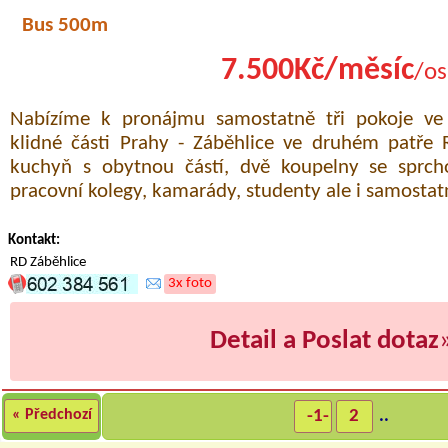
Bus 500m
7.500Kč/měsíc
/os
Nabízíme k pronájmu samostatně tři pokoje ve
klidné části Prahy - Záběhlice ve druhém patře 
kuchyň s obytnou částí, dvě koupelny se spr
pracovní kolegy, kamarády, studenty ale i samostat
Kontakt:
RD Záběhlice
3x foto
Detail a Poslat dotaz
« Předchozí
-1-
2
..