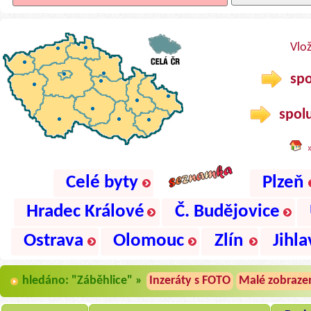
Vlo
spo
spolu
Celé byty
Plzeň
Hradec Králové
Č. Budějovice
Ostrava
Olomouc
Zlín
Jihla
hledáno: "Záběhlice" »
Inzeráty s FOTO
Malé zobraze