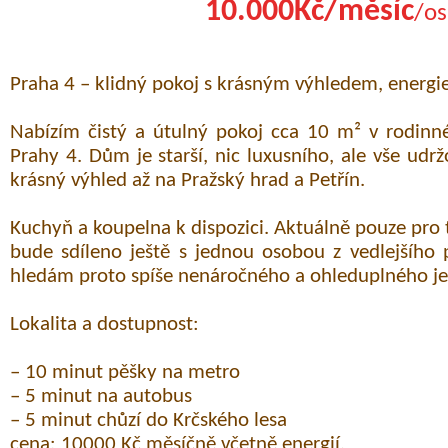
10.000Kč/měsíc
/os
Praha 4 – klidný pokoj s krásným výhledem, energi
Nabízím čistý a útulný pokoj cca 10 m² v rodinn
Prahy 4. Dům je starší, nic luxusního, ale vše udrž
krásný výhled až na Pražský hrad a Petřín.
Kuchyň a koupelna k dispozici. Aktuálně pouze pro 
bude sdíleno ještě s jednou osobou z vedlejšího 
hledám proto spíše nenáročného a ohleduplného je
Lokalita a dostupnost:
– 10 minut pěšky na metro
– 5 minut na autobus
– 5 minut chůzí do Krčského lesa
cena: 10000 Kč měsíčně včetně energií.