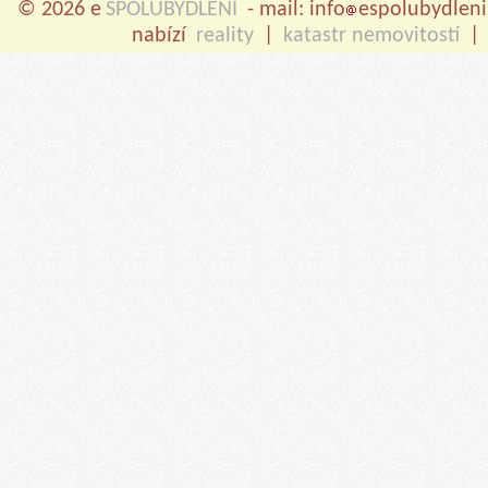
© 2026 e
SPOLUBYDLENI
- mail: info
espolubydleni
nabízí
reality
|
katastr nemovitostí
|