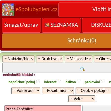
eSpolubydleni.cz
Vložit i
Smazat/uprav
SEZNAMKA
DISKUZ
Schránka(
0
)
podrobnější hledání »
neprůchozí pokoj
internet
balkon
parkování
z