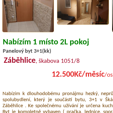
Nabízím 1 místo 2L pokoj
Panelový byt 3+1(kk)
Záběhlice
, škabova 1051/8
12.500Kč/měsíc
/os
Nabízím k dlouhodobému pronájmu hezký, neprů
spolubydlení, který je součástí bytu, 3+1 v Šká
Záběhlice . Ke společnému užívání je určena kuc
Byt je kompletně vybaven ( pračka, lednice, sporák