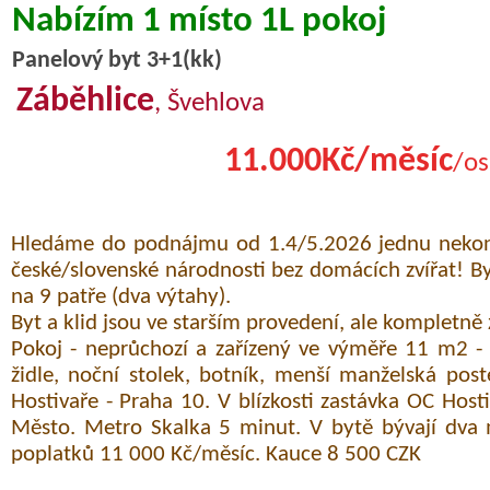
Nabízím 1 místo 1L pokoj
Panelový byt 3+1(kk)
Záběhlice
, Švehlova
11.000Kč/měsíc
/os
Hledáme do podnájmu od 1.4/5.2026 jednu nekonf
české/slovenské národnosti bez domácích zvířat! 
na 9 patře (dva výtahy).
Byt a klid jsou ve starším provedení, ale kompletně 
Pokoj - neprůchozí a zařízený ve výměře 11 m2 - s
židle, noční stolek, botník, menší manželská poste
Hostivaře - Praha 10. V blízkosti zastávka OC Hosti
Město. Metro Skalka 5 minut. V bytě bývají dva 
poplatků 11 000 Kč/měsíc. Kauce 8 500 CZK