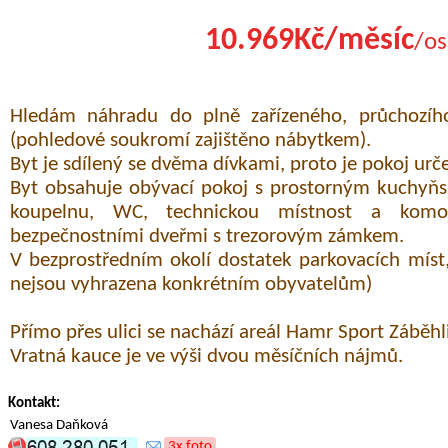
10.969Kč/měsíc
/os
Hledám náhradu do plně zařízeného, průchozího
(pohledové soukromí zajištěno nábytkem).
Byt je sdílený se dvěma dívkami, proto je pokoj urč
Byt obsahuje obývací pokoj s prostorným kuchyňs
koupelnu, WC, technickou místnost a komo
bezpečnostními dveřmi s trezorovým zámkem.
V bezprostředním okolí dostatek parkovacích míst,
nejsou vyhrazena konkrétním obyvatelům)
Přímo přes ulici se nachází areál Hamr Sport Záběhl
Vratná kauce je ve výši dvou měsíčních nájmů.
Kontakt:
Vanesa Daňková
3x foto