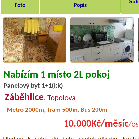
Druh,
Foto
Popis
Nabízím 1 místo 2L pokoj
Panelový byt 1+1(kk)
Záběhlice
, Topolová
Metro 2000m, Tram 500m, Bus 200m
10.000Kč/měsíc
/os