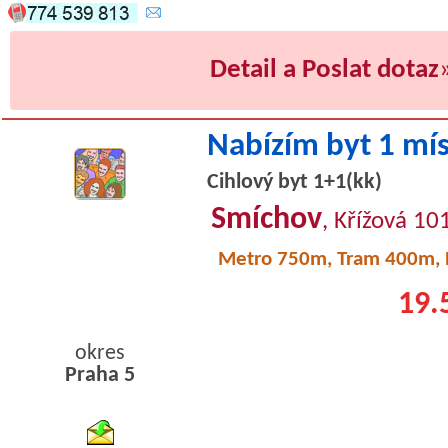
Detail a Poslat dotaz
Nabízím byt 1 mí
Cihlový byt 1+1(kk)
Smíchov
, Křížová 10
Metro 750m, Tram 400m,
19.
okres
Praha 5
byty podnajem