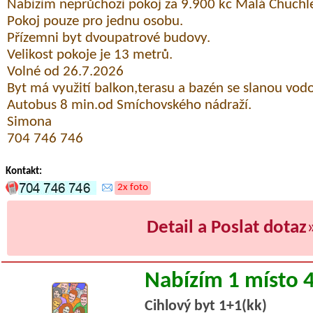
Nabízím neprůchozí pokoj za 9.900 kc Malá Chuchl
Pokoj pouze pro jednu osobu.
Přízemni byt dvoupatrové budovy.
Velikost pokoje je 13 metrů.
Volné od 26.7.2026
Byt má využití balkon,terasu a bazén se slanou vod
Autobus 8 min.od Smíchovského nádraží.
Simona
704 746 746
Kontakt:
2x foto
Detail a Poslat dotaz
Nabízím 1 místo 
Cihlový byt 1+1(kk)