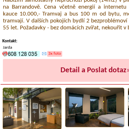
Nabízím samostatný neprůchozí pokoj (14m2) v p
na Barrandově. Cena včetně energií a internetu 
kauce 10.000,- Tramvaj a bus 100 m od bytu, m
tramvají. V dalších pokojích bydlí 2 bezproblémoví 
55 let. Požadavky - bez domácích zvířat, nekouřit v 
Kontakt:
Jarda
3x foto
Detail a Poslat dotaz