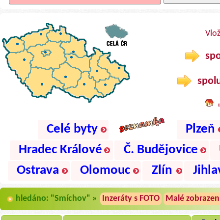
Vlo
spo
spolu
Celé byty
Plzeň
Hradec Králové
Č. Budějovice
Ostrava
Olomouc
Zlín
Jihla
hledáno: "Smíchov" »
Inzeráty s FOTO
Malé zobrazen