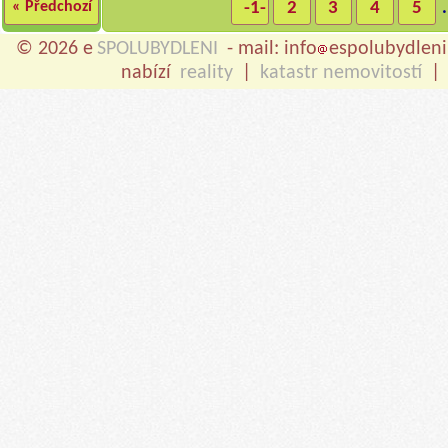
« Předchozí
-1-
2
3
4
5
.
© 2026 e
SPOLUBYDLENI
- mail: info
espolubydleni
nabízí
reality
|
katastr nemovitostí
|