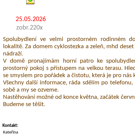
25.05.2026
zobr.220x
Spolubydlení ve velmi prostorném rodinném do
lokalitě. Za domem cyklostezka a zeleň, mhd dese
nádraží.
V domě pronajímám horní patro ke spolubydle
prostorný pokoj s přístupem na velkou terasu. H
se smyslem pro pořádek a čistotu, která je pro nás k
Všechny další informace, ráda sdělím po telefonu,
sobě a my se ozveme.
Nastěhování možné od konce května, začátek červn
Budeme se těšit.
Kontakt:
Kateřina