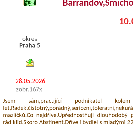
Barrandov,Smícho
10.
okres
Praha 5
byty podnajem
28.05.2026
zobr.167x
Jsem sám,pracující podnikatel kole
let,Radek,čistotný,pořádný,seriozní,toleratní
mazlíčků.Co nejdříve.Upřednostňuji dlouhodobý
rád klid.Skoro Abstinent.Dříve i bydlel s mladými 2