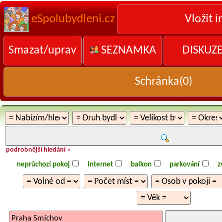
eSpolubydleni.cz
Vložit i
Smazat/uprav
SEZNAMKA
DISKUZ
Schránka(
0
)
podrobnější hledání »
neprůchozí pokoj
internet
balkon
parkování
z