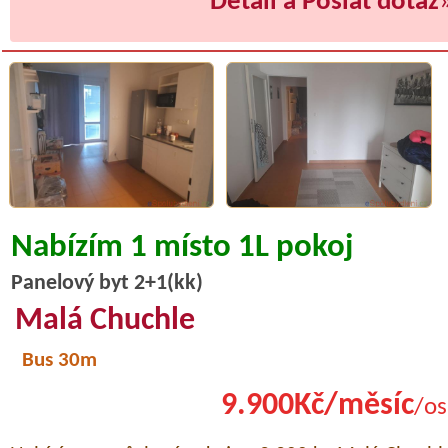
Detail a Poslat dotaz
Nabízím 1 místo 1L pokoj
Panelový byt 2+1(kk)
Malá Chuchle
Bus 30m
9.900Kč/měsíc
/os