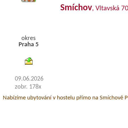
Smíchov
, Vltavská 7
okres
Praha 5
byty podnajem
09.06.2026
zobr. 178x
Nabízíme ubytování v hostelu přímo na Smíchově P