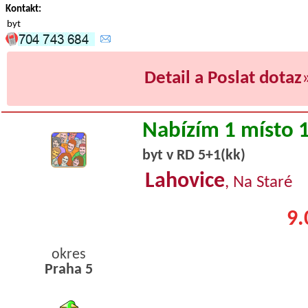
Kontakt:
byt
Detail a Poslat dotaz
Nabízím 1 místo 
byt v RD 5+1(kk)
Lahovice
, Na Staré
9.
okres
Praha 5
byty pronajem