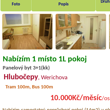
Druh,
Foto
Popis
Nabízím 1 místo 1L pokoj
Panelový byt 3+1(kk)
Hlubočepy
, Werichova
Tram 100m, Bus 100m
10.000Kč/měsíc
/os